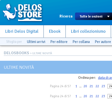
Ricerca
Libri Delos Digital
Ebook
Libri collezionismo
Sfoglia per
Ultimi arrivi
Per editore
Per collana
Per autore
DELOSBOOKS
> ULTIME NOVITÀ
ULTIME NOVITÀ
Ordina per:
data di a
Pagina 24 di 57
1
...
20
21
22
23
2
Pagina 24 di 57
1
...
20
21
22
23
2