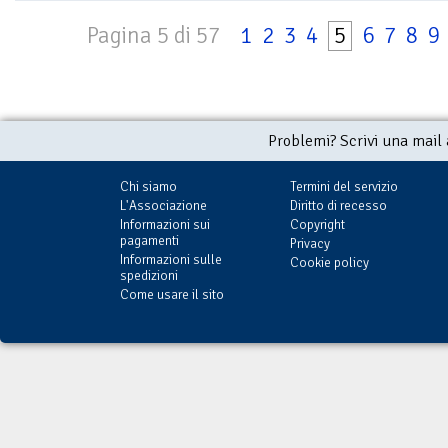
Pagina 5 di 57
1
2
3
4
5
6
7
8
9
Problemi? Scrivi una mail
Chi siamo
Termini del servizio
L'Associazione
Diritto di recesso
Informazioni sui
Copyright
pagamenti
Privacy
Informazioni sulle
Cookie policy
spedizioni
Come usare il sito