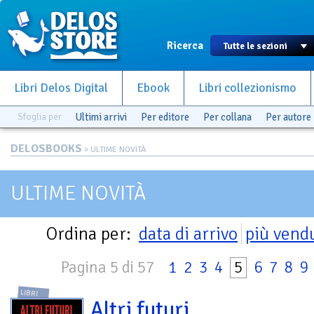
Ricerca
Libri Delos Digital
Ebook
Libri collezionismo
Sfoglia per
Ultimi arrivi
Per editore
Per collana
Per autore
DELOSBOOKS
> ULTIME NOVITÀ
ULTIME NOVITÀ
Ordina per:
data di arrivo
più vend
Pagina 5 di 57
1
2
3
4
5
6
7
8
9
LIBRI
Altri futuri