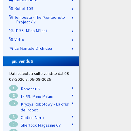
🚀 Robot 105
🚀 Tempesta - The Montecristo
Project / 2
🚀 IF 33. Mino Milani
🚀 Vetro
🔫 La Mantide Orchidea
I più venduti
Dati calcolati sulle vendite dal 08-
07-2026 al 06-08-2026
1
Robot 105
2
IF 33. Mino Milani
3
Kryzys Robotowy - La crisi
dei robot
4
Codice Nero
5
Sherlock Magazine 67