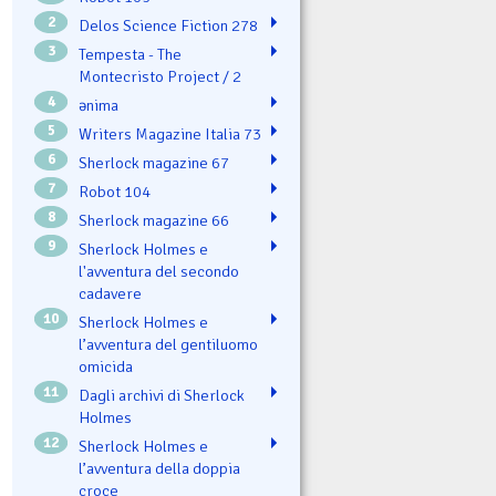
2
Delos Science Fiction 278
3
Tempesta - The
Montecristo Project / 2
4
ənima
5
Writers Magazine Italia 73
6
Sherlock magazine 67
7
Robot 104
8
Sherlock magazine 66
9
Sherlock Holmes e
l'avventura del secondo
cadavere
10
Sherlock Holmes e
l’avventura del gentiluomo
omicida
11
Dagli archivi di Sherlock
Holmes
12
Sherlock Holmes e
l’avventura della doppia
croce