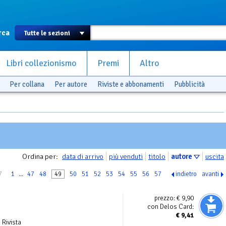
rca
Libri collezionismo
Premi
Altro
Per collana
Per autore
Riviste e abbonamenti
Pubblicità
Ordina per:
data di arrivo
più venduti
titolo
autore
uscita
7
1
...
47
48
49
50
51
52
53
54
55
56
57
indietro
avanti
prezzo:
€ 9,90
con Delos Card:
€
9,41
| Rivista