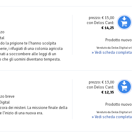
prezzo:
€ 15,00
con Delos Card:
€
14,25
nzo
tal
Prodotto nuovo
o la prigione te l’hanno scolpita
Venduto da Delos Digital srl
erie, i rifugiati di una colonia agricola
» Vedi scheda completa
ati a soccombere alle leggi di un
o che gli uomini diventano tempesta.
prezzo:
€ 13,00
con Delos Card:
€
12,35
zo breve
Digital
Prodotto nuovo
ora dei misteri. La missione finale della
Venduto da Delos Digital srl
l’inizio di una nuova era.
» Vedi scheda completa