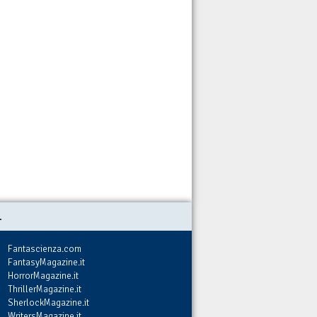
.
Fantascienza.com
FantasyMagazine.it
HorrorMagazine.it
ThrillerMagazine.it
SherlockMagazine.it
WritersMagazine.it