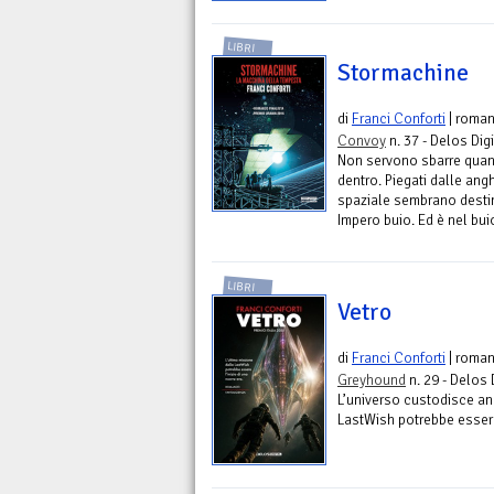
LIBRI
Stormachine
di
Franci Conforti
| roma
Convoy
n. 37 - Delos Digi
Non servono sbarre quand
dentro. Piegati dalle angh
spaziale sembrano destin
Impero buio. Ed è nel bui
LIBRI
Vetro
di
Franci Conforti
| roman
Greyhound
n. 29 - Delos 
L’universo custodisce anc
LastWish potrebbe essere 