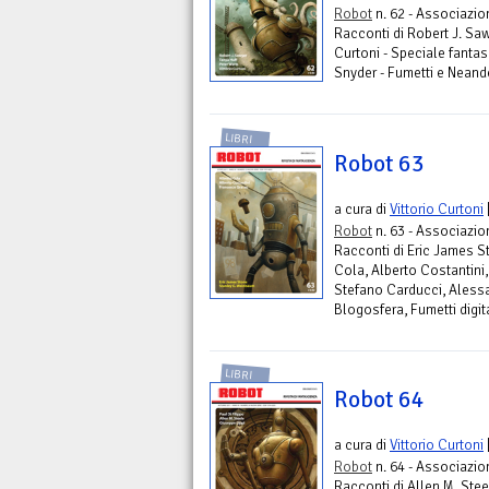
Robot
n. 62 - Associazi
Racconti di Robert J. Saw
Curtoni - Speciale fanta
Snyder - Fumetti e Neand
LIBRI
Robot 63
a cura di
Vittorio Curtoni
Robot
n. 63 - Associazi
Racconti di Eric James S
Cola, Alberto Costantini
Stefano Carducci, Alessa
Blogosfera, Fumetti digit
LIBRI
Robot 64
a cura di
Vittorio Curtoni
Robot
n. 64 - Associazi
Racconti di Allen M. Stee