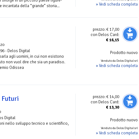
i svolge in un piccolo paese ligure-
» Vedi scheda completa
 incantata della “grande” storia...
prezzo:
€ 17,00
con Delos Card:
€
16,15
nzo
 96 - Delos Digital
Prodotto nuovo
parla agli uomini, in cui non esistono
Venduto da Delos Digital srl
to non vuol dire che sia un paradiso.
» Vedi scheda completa
remio Odissea
prezzo:
€ 14,00
 Futuri
con Delos Card:
€
13,30
o
os Digital
Prodotto nuovo
i nello sviluppo tecnico e scientifico,
Venduto da Delos Digital srl
» Vedi scheda completa