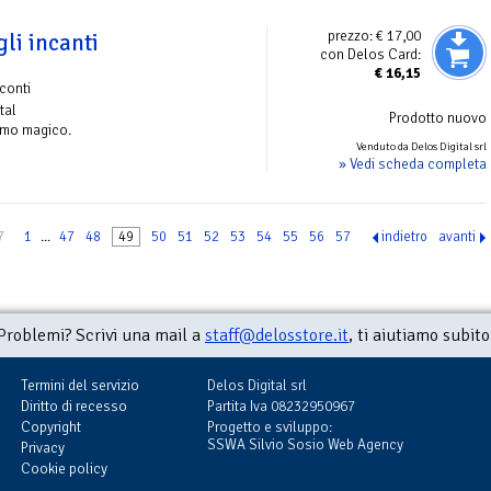
prezzo:
€ 17,00
li incanti
con Delos Card:
€
16,15
conti
tal
Prodotto nuovo
ismo magico.
Venduto da Delos Digital srl
» Vedi scheda completa
7
1
...
47
48
49
50
51
52
53
54
55
56
57
indietro
avanti
Problemi? Scrivi una mail a
staff@delosstore.it
, ti aiutiamo subito
Termini del servizio
Delos Digital srl
Diritto di recesso
Partita Iva 08232950967
Copyright
Progetto e sviluppo:
SSWA Silvio Sosio Web Agency
Privacy
Cookie policy