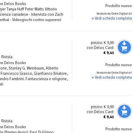
one Delos Books
Prodotto nuovo
yer Tanya Huff Peter Watts Vittorio
Venduto da Delos Digital srl
scienza canadese - Intervista con Zach
» Vedi scheda completa
erthal - Videogiochi contro supereroi
prezzo:
€ 9,90
con Delos Card:
€
9,41
| Rivista
one Delos Books
Prodotto nuovo
tone, Stanley G. Weinbaum, Alberto
Venduto da Delos Digital srl
, Francesco Grasso, Gianfranco Briatore,
» Vedi scheda completa
ndro Fambrini. Fantascienza e religione,
ali
prezzo:
€ 9,90
con Delos Card:
€
9,41
| Rivista
one Delos Books
Prodotto nuovo
le (Premio Hugo), Paul Di Filippo,