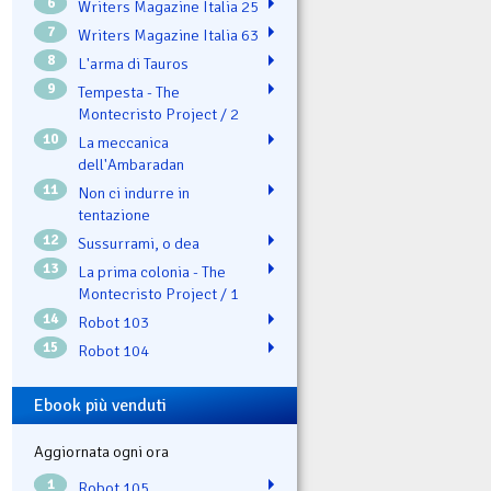
6
Writers Magazine Italia 25
7
Writers Magazine Italia 63
8
L'arma di Tauros
9
Tempesta - The
Montecristo Project / 2
10
La meccanica
dell'Ambaradan
11
Non ci indurre in
tentazione
12
Sussurrami, o dea
13
La prima colonia - The
Montecristo Project / 1
14
Robot 103
15
Robot 104
Ebook più venduti
Aggiornata ogni ora
1
Robot 105