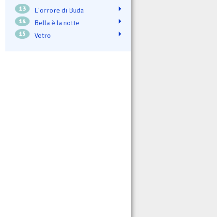
13
L'orrore di Buda
14
Bella è la notte
15
Vetro