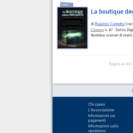
LIBRI
La boutique deg
di
Maurizio Cometto
| rac
Convoy
n. 87 - Delos Digi
Ventidue scenari di real
Pagina 49 di 5
Chi siamo
L'Associazione
Informazioni sui
pagamenti
Informazioni sulle
spedizioni