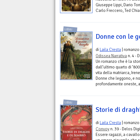
Giuseppe Lippi, Dario Ton
Carlo Freccero, Ted Chia
LIBRI
Donne con le 
di
Laila Cresta
| romanzo
Odissea Narrativa
n. 4 - 
Un romanzo che è la stori
dall’ultimo quarto di ’800
vita della matriarca, Irene,
Donne che leggono, e n
profondamente oneste, a
LIBRI
Storie di dragh
di
Laila Cresta
| romanzo
Convoy
n. 39 - Delos Digi
Essere ragazzi, a cavallo f