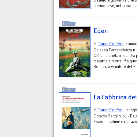
un amore giovanile che s
piemontese, nella cornice
LIBRI
Eden
di
Franci Conforti
| roma
Odissea Fantascienza
n.
C'è un pianeta in cui Dio 
malattia e morte. Ma ques
Romanzo vincitore del P
LIBRI
La Fabbrica dei
di
Franci Conforti
| saggi
Convoy Saggi
n. 31 - Del
Psicomacchine e narrazion