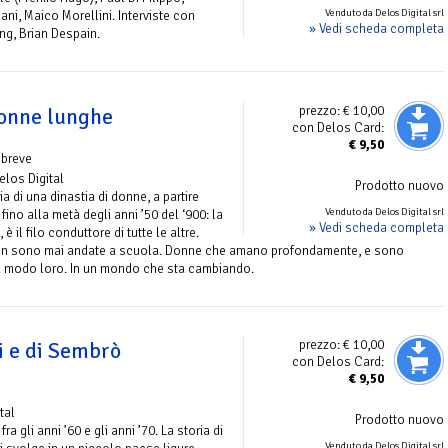
Venduto da Delos Digital srl
ani, Maico Morellini. Interviste con
» Vedi scheda completa
ng, Brian Despain.
prezzo:
€ 10,00
gonne lunghe
con Delos Card:
€
9,50
 breve
Delos Digital
Prodotto nuovo
a di una dinastia di donne, a partire
Venduto da Delos Digital srl
 fino alla metà degli anni ’50 del ‘900: la
» Vedi scheda completa
 è il filo conduttore di tutte le altre.
on sono mai andate a scuola. Donne che amano profondamente, e sono
 modo loro. In un mondo che sta cambiando.
prezzo:
€ 10,00
i e di Sembrò
con Delos Card:
€
9,50
tal
Prodotto nuovo
ra gli anni ’60 e gli anni ’70. La storia di
Venduto da Delos Digital srl