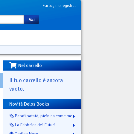
Fai login o registrati
Vai
Nel carrello
Il tuo carrello è ancora
vuoto.
Novità Delos Books
🗞️ Patatì patatà, picinina come me
🗞️ La Fabbrica dei Futuri
👻 Codice Nero