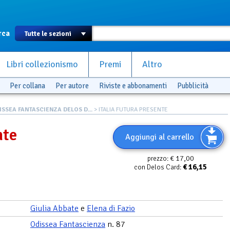
rca
Libri collezionismo
Premi
Altro
Per collana
Per autore
Riviste e abbonamenti
Pubblicità
ISSEA FANTASCIENZA DELOS D...
> ITALIA FUTURA PRESENTE
nte
Aggiungi al carrello
€ 17,00
prezzo:
€
16,15
con Delos Card:
Giulia Abbate
e
Elena di Fazio
Odissea Fantascienza
n. 87