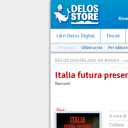
Rice
Libri Delos Digital
Ebook
Sfoglia per
Ultimi arrivi
Per editore
DELOS DIGITAL/DELOS BOOKS
>
OD
Italia futura prese
Racconti
A cura di
Collana