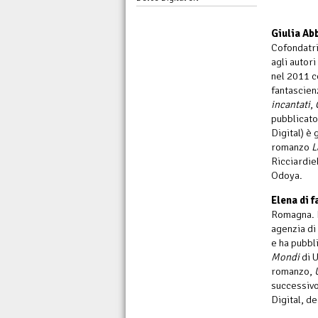
Giulia Ab
Cofondatri
agli autori
nel 2011 c
fantascien
incantati
,
pubblicato
Digital) è 
romanzo
L
Ricciardie
Odoya.
Elena di f
Romagna. I
agenzia di 
e ha pubbli
Mondi
di U
romanzo,
successivo
Digital, de