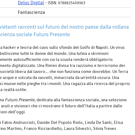
Delos Digital
-
ISBN: 9788825409963
Fantascienza
uietanti racconti sul futuro del nostro paese dalla collana
scienza sociale Futuro Presente
a hacker e teoria del caos sullo sfondo del Golfo di Napoli. Un virus
bellissime tutte le donne del mondo. Una tutina a skirmioni
mente autosufficiente con cui la scuola renderà obbligatorio
mento digitalizzato. Una Rimini divisa tra razzismo e terrorismo dei
 società libera dal lavoro… che non funziona come dovrebbe. Un Terra
e acque e solcata da vascelli, minacciata da un’entità oscura. Una
si muove nelle pieghe tra i mondi. Una ragazza alla ricerca del proprio
a realtà ostile.
ana
Futuro Presente
, dedicata alla fantascienza sociale, una selezione
 acuti e visionari che ci mostrano il futuro dell’Italia a partire dalle
ioni dell’oggi.
i Fabio Andruccioli, Davide Del Popolo Riolo, Linda De Santi, Elisa
ino Martino, Franco Ricciardiello, Laura Silvestri, Silvia Treves