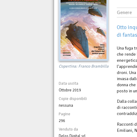
Genere
Otto inq
di fanta
Una fuga tr
che rende 
energetica
Copertina: Franco Brambilla
l’apprendi
droni. Una
invasa dall
Data uscita
donna che 
Ottobre 2019
posto in un
Copie disponibili
Dalla coll
nessuna
di racconti
contraddiz
Pagine
296
Racconti d
Venduto da
Emiliani, N
Delos Digital srl