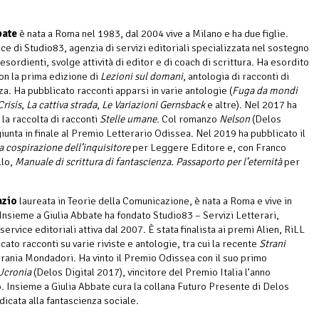
bate
è nata a Roma nel 1983, dal 2004 vive a Milano e ha due figlie.
ce di Studio83, agenzia di servizi editoriali specializzata nel sostegno
 esordienti, svolge attività di editor e di coach di scrittura. Ha esordito
on la prima edizione di
Lezioni sul domani
, antologia di racconti di
za. Ha pubblicato racconti apparsi in varie antologie (
Fuga da mondi
Crisis
,
La cattiva strada
,
Le Variazioni Gernsback
e altre). Nel 2017 ha
 la raccolta di racconti
Stelle umane
. Col romanzo
Nelson
(Delos
giunta in finale al Premio Letterario Odissea. Nel 2019 ha pubblicato il
a cospirazione dell’inquisitore
per Leggere Editore e, con Franco
llo,
Manuale di scrittura di fantascienza. Passaporto per l’eternità
per
azio
laureata in Teorie della Comunicazione, è nata a Roma e vive in
nsieme a Giulia Abbate ha fondato Studio83 – Servizi Letterari,
service editoriali attiva dal 2007. È stata finalista ai premi Alien, RiLL
cato racconti su varie riviste e antologie, tra cui la recente
Strani
rania Mondadori. Ha vinto il Premio Odissea con il suo primo
Ucronia
(Delos Digital 2017), vincitore del Premio Italia l’anno
. Insieme a Giulia Abbate cura la collana Futuro Presente di Delos
dicata alla fantascienza sociale.