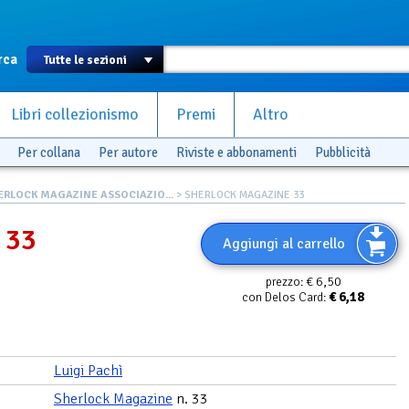
rca
Libri collezionismo
Premi
Altro
Per collana
Per autore
Riviste e abbonamenti
Pubblicità
ERLOCK MAGAZINE ASSOCIAZIO...
> SHERLOCK MAGAZINE 33
 33
Aggiungi al carrello
€ 6,50
prezzo:
€
6,18
con Delos Card:
Luigi Pachì
Sherlock Magazine
n. 33