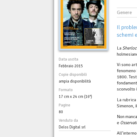
Genere
Il proble
schemi e
La
Sherlo
holmesiano 
Data uscita
Vi sono ar
Febbraio 2015
fenomeno l
Copie disponibili
1800. Testi
ampia disponibilità
fondamental
sconvolto i
Formato
17 cm x 24 cm (16°)
La rubrica
Pagine
Simenon, i
80
Non manca
Venduto da
e
Osservat
Delos Digital srl
All’intern