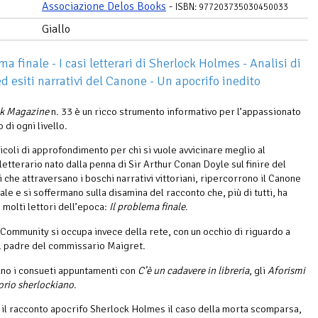
Associazione Delos Books
-
ISBN: 977203735030450033
Giallo
ma finale - I casi letterari di Sherlock Holmes - Analisi di
d esiti narrativi del Canone - Un apocrifo inedito
ck Magazine
n. 33 è un ricco strumento informativo per l’appassionato
di ogni livello.
ticoli di approfondimento per chi si vuole avvicinare meglio al
etterario nato dalla penna di Sir Arthur Conan Doyle sul finire del
 che attraversano i boschi narrativi vittoriani, ripercorrono il Canone
e e si soffermano sulla disamina del racconto che, più di tutti, ha
 molti lettori dell’epoca:
Il problema finale
.
 Community si occupa invece della rete, con un occhio di riguardo a
l padre del commissario Maigret.
no i consueti appuntamenti con
C’è un cadavere in libreria
, gli
Aforismi
orio sherlockiano
.
o il racconto apocrifo Sherlock Holmes il caso della morta scomparsa,