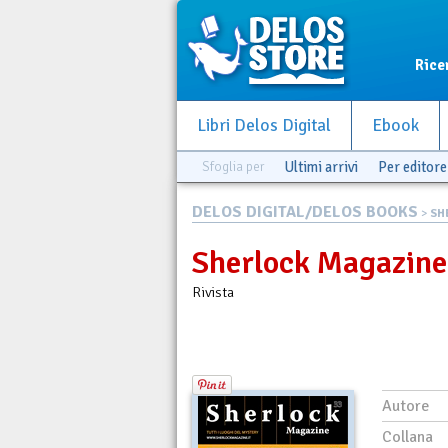
Rice
Libri Delos Digital
Ebook
Sfoglia per
Ultimi arrivi
Per editore
DELOS DIGITAL/DELOS BOOKS
>
SH
Sherlock Magazine
Rivista
Autore
Collana