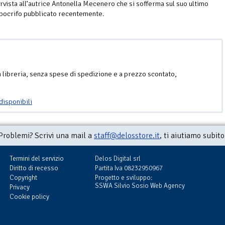
ervista all’autrice Antonella Mecenero che si sofferma sul suo ultimo
pocrifo pubblicato recentemente.
n libreria, senza spese di spedizione e a prezzo scontato,
disponibili
Problemi? Scrivi una mail a
staff@delosstore.it
, ti aiutiamo subito
Termini del servizio
Delos Digital srl
Diritto di recesso
Partita Iva 08232950967
Copyright
Progetto e sviluppo:
SSWA Silvio Sosio Web Agency
Privacy
Cookie policy