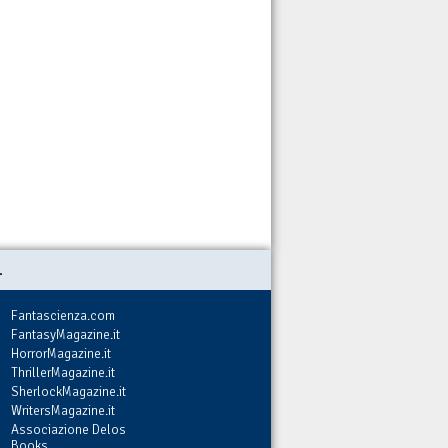
.
Fantascienza.com
FantasyMagazine.it
HorrorMagazine.it
ThrillerMagazine.it
SherlockMagazine.it
WritersMagazine.it
Associazione Delos
Books