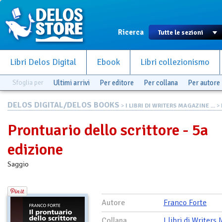
Ricerca
Libri Delos Digital
Ebook
Libri collezionismo
Sfoglia per
Ultimi arrivi
Per editore
Per collana
Per autore
DELOS DIGITAL/DELOS BOOKS
>
I LIBRI DI WRITERS MAGAZINE ...
> 
Prontuario dello scrittore - 5a
edizione
Saggio
Autore
Franco Forte
Collana
I libri di Writers