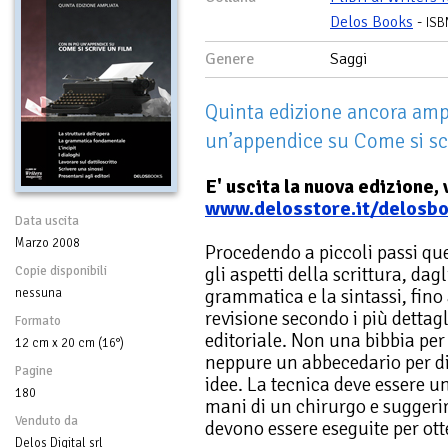
Delos Books
-
ISB
Genere
Saggi
Quinta edizione ancora ampl
un’appendice su Come si sc
E' uscita la nuova edizione, 
www.delosstore.it/delosb
Data uscita
Marzo 2008
Procedendo a piccoli passi que
gli aspetti della scrittura, dag
Copie disponibili
grammatica e la sintassi, fino
nessuna
revisione secondo i più dettag
Formato
editoriale. Non una bibbia per a
12 cm x 20 cm (16°)
neppure un abbecedario per dile
Pagine
idee. La tecnica deve essere u
180
mani di un chirurgo e suggeri
Venduto da
devono essere eseguite per otte
Delos Digital srl