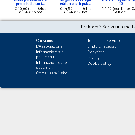
premi letterari (…
editori che ti pub…
10
€ 10,00
(con Delos
€ 14,50
(con Delos
€ 5,00
(con Delos C
Card: € 10,00)
Card: € 14,50)
€ 5,00)
Problemi? Scrivi una mail
Chi siamo
Termini del servizio
L'Associazione
Diritto di recesso
Informazioni sui
Copyright
pagamenti
Privacy
Informazioni sulle
Cookie policy
spedizioni
Come usare il sito