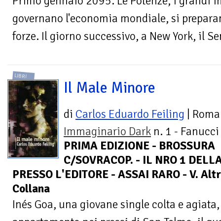
Primo gennaio 2095. Le Potenze, i grandi im
governano l'economia mondiale, si preparano
forze. Il giorno successivo, a New York, il Se
LIBRI
Il Male Minore
di
Carlos Eduardo Feiling
| Roma
Immaginario Dark
n. 1 - Fanucci 
PRIMA EDIZIONE - BROSSURA
C/SOVRACOP. - IL NRO 1 DEL
PRESSO L'EDITORE - ASSAI RARO - V. Altri 
Collana
Inés Goa, una giovane single colta e agiata,