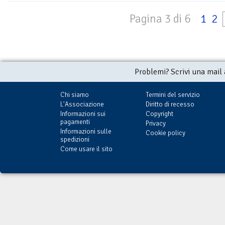
Pagina 3 di 6
1
2
Problemi? Scrivi una mail
Chi siamo
Termini del servizio
L'Associazione
Diritto di recesso
Informazioni sui
Copyright
pagamenti
Privacy
Informazioni sulle
Cookie policy
spedizioni
Come usare il sito