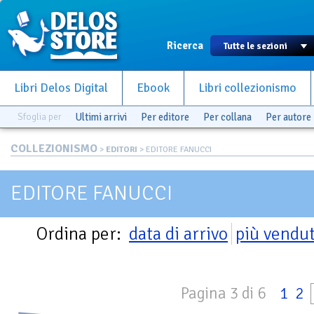
Ricerca
Libri Delos Digital
Ebook
Libri collezionismo
Sfoglia per
Ultimi arrivi
Per editore
Per collana
Per autore
COLLEZIONISMO
>
EDITORI
> EDITORE FANUCCI
EDITORE FANUCCI
Ordina per:
data di arrivo
più vendut
Pagina 3 di 6
1
2