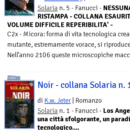
Solaria
n. 5 - Fanucci -
NESSUN
RISTAMPA - COLLANA ESAURIT
VOLUME DIFFICILE REPERIBILITA' -
C2x - Micora: forma di vita tecnologica cr
mutante, estremamente vorace, si riproduce
Nell'anno 2106 queste microscopiche macch
LIBRI
Noir - collana Solaria n. 
di
K.w. Jeter
| Romanzo
Solaria
n. 1 - Fanucci -
Los Ange
una città sfolgorante, un parad
tecnologico....