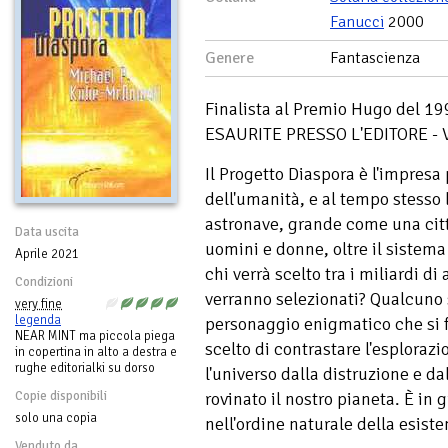
Fanucci
2000
Genere
Fantascienza
Finalista al Premio Hugo del 
ESAURITE PRESSO L'EDITORE -
Il Progetto Diaspora è l'impresa
dell'umanità, e al tempo stesso
astronave, grande come una cit
Data uscita
uomini e donne, oltre il sistema
Aprile 2021
chi verrà scelto tra i miliardi di
Condizioni
verranno selezionati? Qualcuno 
very fine
legenda
personaggio enigmatico che si 
NEAR MINT ma piccola piega
scelto di contrastare l'esploraz
in copertina in alto a destra e
rughe editorialki su dorso
l'universo dalla distruzione e d
rovinato il nostro pianeta. È in 
Copie disponibili
solo una copia
nell'ordine naturale della esiste
Venduto da