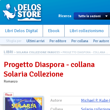
Ricerca
Libri Delos Digital
Ebook
Libri collezionismo
Sfoglia per
Ultimi arrivi
Per editore
Per collana
Per autore
LIBRI
>
SOLARIA COLLEZIONE FANUCCI
> PROGETTO DIASPORA - COLLANA ...
Progetto Diaspora - collana
Solaria Collezione
Romanzo
Autore
Michael P. Kube
Collana
Solaria collezion