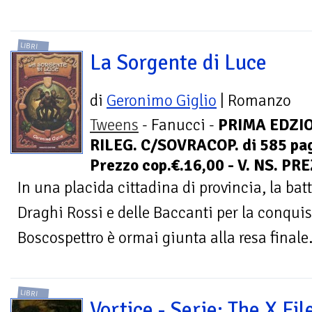
LIBRI
La Sorgente di Luce
di
Geronimo Giglio
| Romanzo
Tweens
- Fanucci -
PRIMA EDZIO
RILEG. C/SOVRACOP. di 585 pag
Prezzo cop.€.16,00 - V. NS. PR
In una placida cittadina di provincia, la bat
Draghi Rossi e delle Baccanti per la conquist
Boscospettro è ormai giunta alla resa finale.
LIBRI
Vortice - Serie: The X Fil