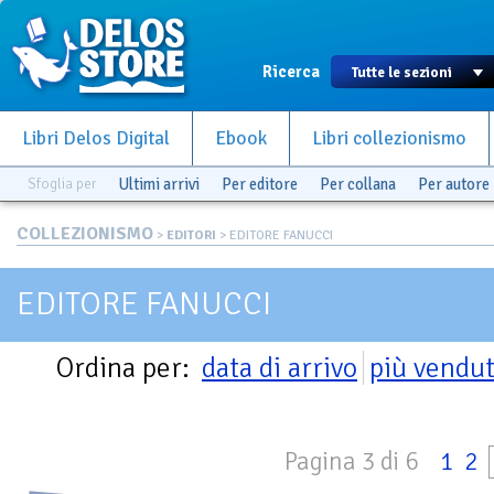
Ricerca
Libri Delos Digital
Ebook
Libri collezionismo
Sfoglia per
Ultimi arrivi
Per editore
Per collana
Per autore
COLLEZIONISMO
>
EDITORI
> EDITORE FANUCCI
EDITORE FANUCCI
Ordina per:
data di arrivo
più vendut
Pagina 3 di 6
1
2