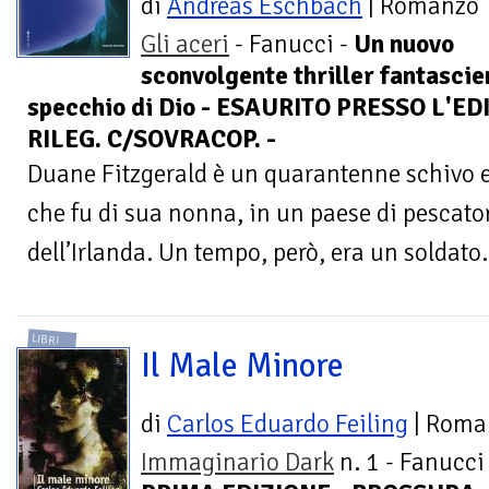
di
Andreas Eschbach
| Romanzo
Gli aceri
- Fanucci -
Un nuovo
sconvolgente thriller fantascien
specchio di Dio - ESAURITO PRESSO L'ED
RILEG. C/SOVRACOP. -
Duane Fitzgerald è un quarantenne schivo e s
che fu di sua nonna, in un paese di pescator
dell’Irlanda. Un tempo, però, era un soldato.
LIBRI
Il Male Minore
di
Carlos Eduardo Feiling
| Roma
Immaginario Dark
n. 1 - Fanucci 