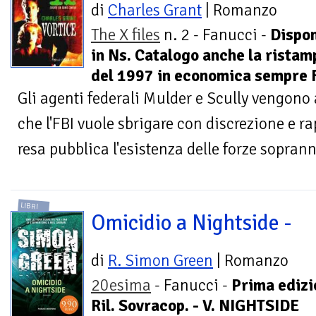
di
Charles Grant
| Romanzo
The X files
n. 2 - Fanucci -
Dispon
in Ns. Catalogo anche la ristam
del 1997 in economica sempre 
Gli agenti federali Mulder e Scully vengono a
che l'FBI vuole sbrigare con discrezione e r
resa pubblica l'esistenza delle forze sopranna
LIBRI
Omicidio a Nightside -
di
R. Simon Green
| Romanzo
20esima
- Fanucci -
Prima edizi
Ril. Sovracop. - V. NIGHTSIDE