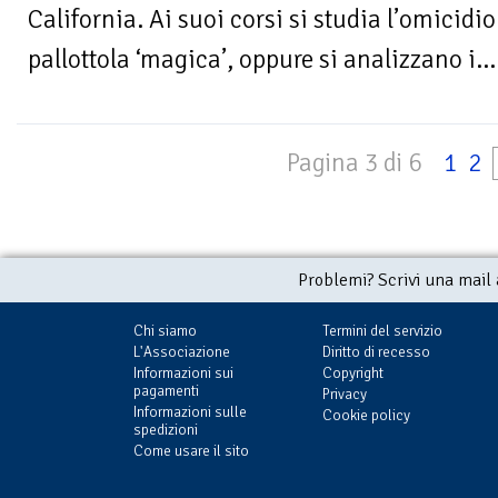
California. Ai suoi corsi si studia l’omicidio
pallottola ‘magica’, oppure si analizzano i...
Pagina 3 di 6
1
2
Problemi? Scrivi una mail
Chi siamo
Termini del servizio
L'Associazione
Diritto di recesso
Informazioni sui
Copyright
pagamenti
Privacy
Informazioni sulle
Cookie policy
spedizioni
Come usare il sito