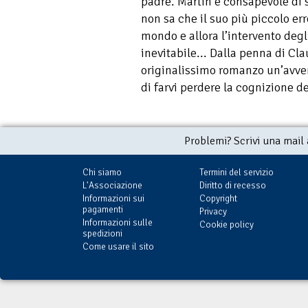
padre. Martin è consapevole di 
non sa che il suo più piccolo er
mondo e allora l’intervento degl
inevitabile... Dalla penna di C
originalissimo romanzo un’avven
di farvi perdere la cognizione d
Problemi? Scrivi una mail
Chi siamo
Termini del servizio
L'Associazione
Diritto di recesso
Informazioni sui
Copyright
pagamenti
Privacy
Informazioni sulle
Cookie policy
spedizioni
Come usare il sito