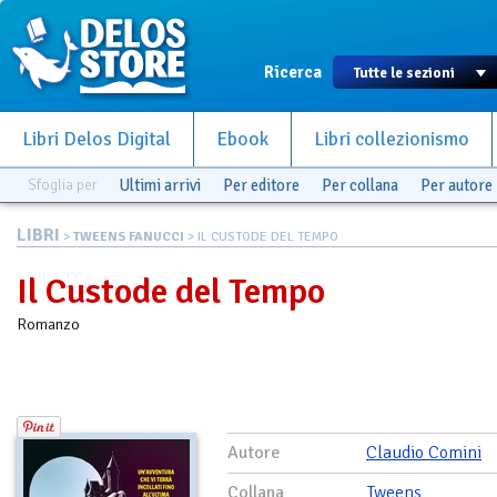
Ricerca
Libri Delos Digital
Ebook
Libri collezionismo
Sfoglia per
Ultimi arrivi
Per editore
Per collana
Per autore
LIBRI
>
TWEENS FANUCCI
> IL CUSTODE DEL TEMPO
Il Custode del Tempo
Romanzo
Autore
Claudio Comini
Collana
Tweens