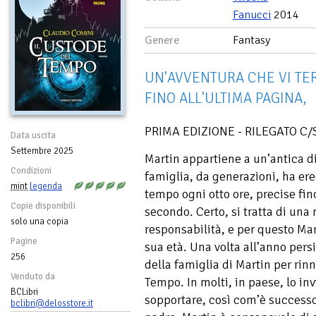
Fanucci
2014
Genere
Fantasy
UN'AVVENTURA CHE VI TER
FINO ALL'ULTIMA PAGINA,
PRIMA EDIZIONE - RILEGATO C/
Data uscita
Settembre 2025
Martin appartiene a un’antica di
Condizioni
famiglia, da generazioni, ha ered
mint
legenda
tempo ogni otto ore, precise fin
Copie disponibili
secondo. Certo, si tratta di una
solo una copia
responsabilità, e per questo Mar
Pagine
sua età. Una volta all’anno pers
256
della famiglia di Martin per rinn
Venduto da
Tempo. In molti, in paese, lo in
BCLibri
sopportare, così com’è successo
bclibri@delosstore.it