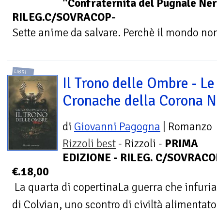
"Confraternita del Pugnale Ne
RILEG.C/SOVRACOP-
Sette anime da salvare. Perchè il mondo non 
LIBRI
Il Trono delle Ombre - Le
Cronache della Corona N
di
Giovanni Pagogna
| Romanzo
Rizzoli best
- Rizzoli -
PRIMA
EDIZIONE - RILEG. C/SOVRACOP.
€.18,00
La quarta di copertinaLa guerra che infuria 
di Colvian, uno scontro di civiltà alimentat