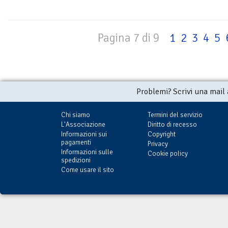
Pagina 7 di 9
1
2
3
4
5
Problemi? Scrivi una mail
Chi siamo
Termini del servizio
L'Associazione
Diritto di recesso
Informazioni sui
Copyright
pagamenti
Privacy
Informazioni sulle
Cookie policy
spedizioni
Come usare il sito