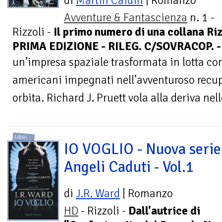
di
Martin Caidin
| Romanzo
Avventure & Fantascienza
n. 1 -
Rizzoli -
Il primo numero di una collana Riz
PRIMA EDIZIONE - RILEG. C/SOVRACOP. -
un’impresa spaziale trasformata in lotta con
americani impegnati nell’avventuroso recup
orbita. Richard J. Pruett vola alla deriva nel
LIBRI
IO VOGLIO - Nuova serie
Angeli Caduti - Vol.1
di
J.R. Ward
| Romanzo
HD
- Rizzoli -
Dall'autrice di