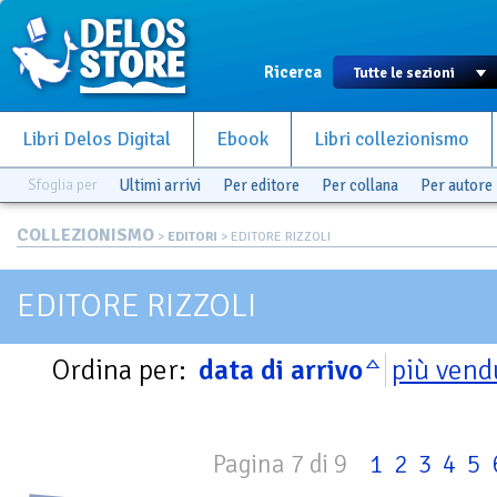
Ricerca
Libri Delos Digital
Ebook
Libri collezionismo
Sfoglia per
Ultimi arrivi
Per editore
Per collana
Per autore
COLLEZIONISMO
>
EDITORI
> EDITORE RIZZOLI
EDITORE RIZZOLI
Ordina per:
data di arrivo
più vend
Pagina 7 di 9
1
2
3
4
5