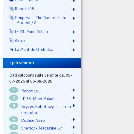
🚀 Robot 105
🚀 Tempesta - The Montecristo
Project / 2
🚀 IF 33. Mino Milani
🚀 Vetro
🔫 La Mantide Orchidea
I più venduti
Dati calcolati sulle vendite dal 08-
07-2026 al 06-08-2026
1
Robot 105
2
IF 33. Mino Milani
3
Kryzys Robotowy - La crisi
dei robot
4
Codice Nero
5
Sherlock Magazine 67