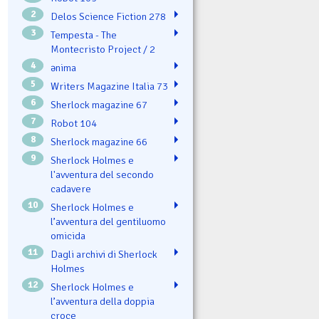
2
Delos Science Fiction 278
3
Tempesta - The
Montecristo Project / 2
4
ənima
5
Writers Magazine Italia 73
6
Sherlock magazine 67
7
Robot 104
8
Sherlock magazine 66
9
Sherlock Holmes e
l'avventura del secondo
cadavere
10
Sherlock Holmes e
l’avventura del gentiluomo
omicida
11
Dagli archivi di Sherlock
Holmes
12
Sherlock Holmes e
l’avventura della doppia
croce