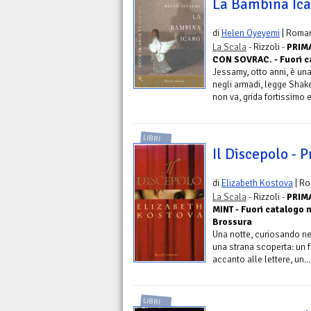
La Bambina Ica
di
Helen Oyeyemi
| Roma
La Scala
- Rizzoli -
PRIMA
CON SOVRAC. - Fuori ca
Jessamy, otto anni, è una
negli armadi, legge Shak
non va, grida fortissimo e
LIBRI
Il Discepolo - 
di
Elizabeth Kostova
| R
La Scala
- Rizzoli -
PRIMA
MINT - Fuori catalogo n
Brossura
Una notte, curiosando nel
una strana scoperta: un f
accanto alle lettere, un...
LIBRI