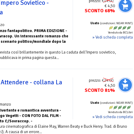
prezzo:
€14.00
Impero Sovietico -
€ 4,50
SCONTO 68%
la
Usato
(condizioni: NEAR MINT)
nzo
zo fantapolitico. PRIMA EDIZIONE -
Venduto da BCLibri
ovracop. Un interessante romanzo che
» Vedi scheda completa
 scenario politico/mondiale dopo la
revista così brillantemente in questo La caduta dell'Impero sovietico,
ubblicava in prima pagina questa...
prezzo:
€24.00
 Attendere - collana La
€ 4,50
SCONTO 81%
Usato
(condizioni: NEAR MINT)
omanzo
ivertente e romantica avventura -
Venduto da BCLibri
logo Vegetti - CON FOTO DAL FILM -
» Vedi scheda completa
ato C/Sovraccop. -
ra cinematografica di Elaine May, Warren Beaty e Buck Henry. Trad. di Bruno
J). A causa di un errore...