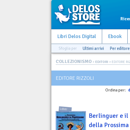
Rice
Libri Delos Digital
Ebook
Sfoglia per
Ultimi arrivi
Per editore
COLLEZIONISMO
>
EDITORI
> EDITORE RI
EDITORE RIZZOLI
Ordina per:
d
LIBRI
Berlinguer e il
della Prossima 