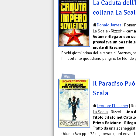
La Caduta dell'
collana La Sca
di
Donald James
| Roma
La Scala
- Rizzoli -
Roman
Volume rilegato con s
prevedeva un possibile
morte di Breznev
Pochi giorni prima della morte di Breznev, p
l'importante quotidiano parigino Le Monde p
LIBRI
Il Paradiso Può
Scala
di
Leonore Fleischer
| R
La Scala
- Rizzoli -
Una d
Titolo citato nel Cata
Prima Edizione - Rileg
Tratto da una sceneggiatu
Oddera 8vo pp. 172 ril, sovrac (hard cover, D