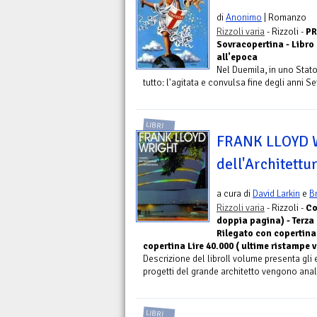
di
Anonimo
| Romanzo
Rizzoli varia
- Rizzoli -
PR
Sovracopertina - Libro
all'epoca
Nel Duemila, in uno Stato
tutto: l'agitata e convulsa fine degli anni Se
LIBRI
FRANK LLOYD 
dell'Architett
a cura di
David Larkin
e
B
Rizzoli varia
- Rizzoli -
Co
doppia pagina) - Terza
Rilegato con copertina 
copertina Lire 40.000 ( ultime ristampe v
Descrizione del libroIl volume presenta gli e
progetti del grande architetto vengono analiz
LIBRI