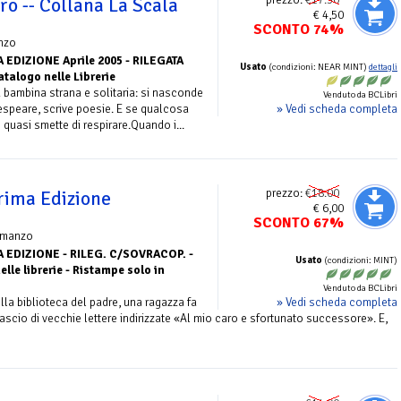
ro -- Collana La Scala
€ 4,50
SCONTO 74%
nzo
 EDIZIONE Aprile 2005 - RILEGATA
Usato
(condizioni: NEAR MINT)
dettagli
talogo nelle Librerie
 bambina strana e solitaria: si nasconde
Venduto da BCLibri
» Vedi scheda completa
espeare, scrive poesie. E se qualcosa
 quasi smette di respirare.Quando i...
prezzo:
€18.00
Prima Edizione
€ 6,00
SCONTO 67%
omanzo
 EDIZIONE - RILEG. C/SOVRACOP. -
Usato
(condizioni: MINT)
elle librerie - Ristampe solo in
Venduto da BCLibri
» Vedi scheda completa
la biblioteca del padre, una ragazza fa
ascio di vecchie lettere indirizzate «Al mio caro e sfortunato successore». E,