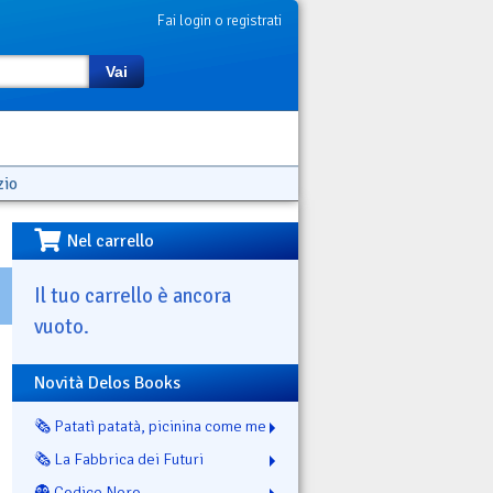
Fai login o registrati
Vai
zio
Nel carrello
Il tuo carrello è ancora
vuoto.
Novità Delos Books
🗞️ Patatì patatà, picinina come me
🗞️ La Fabbrica dei Futuri
👻 Codice Nero