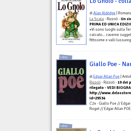
Lo Gnolo - coll
di
Alan Aldridge
| Roman
La Scala
- Rizzoli -
Un si
PRIMA ED UNICA EDIZI
«Vi sono luoghi sulla Te
calcato... caverne suggel
fittissime e valli lussure
LIBRI
Giallo Poe - Na
di
Edgar Allan Poe
| Anto
Rizzoli
- Rizzoli -
19 dei 
rilegato - VEDI BIOGRA
http://www.delosstore
id=29534
C2x - Giallo Poe // Edgar 
Roget // Edgar Allan POE1
LIBRI