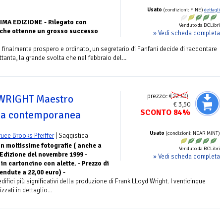
Usato
(condizioni: FINE)
dettagli
IMA EDIZIONE - Rilegato con
Venduto da BCLibri
 che ottenne un grosso successo
» Vedi scheda completa
 finalmente prospero e ordinato, un segretario di Fanfani decide di raccontare
ttanta, la grande svolta che nel febbraio del...
prezzo:
€22.00
WRIGHT Maestro
€ 3,50
SCONTO 84%
ura contemporanea
Usato
(condizioni: NEAR MINT)
ruce Brooks Pfeiffer
| Saggistica
n moltissime fotografie ( anche a
Venduto da BCLibri
 Edizione del novembre 1999 -
» Vedi scheda completa
in cartoncino con alette. - Prezzo di
endute a 22,00 euro) -
difici più significativi della produzione di Frank LLoyd Wright. I venticinque
zati in dettaglio...