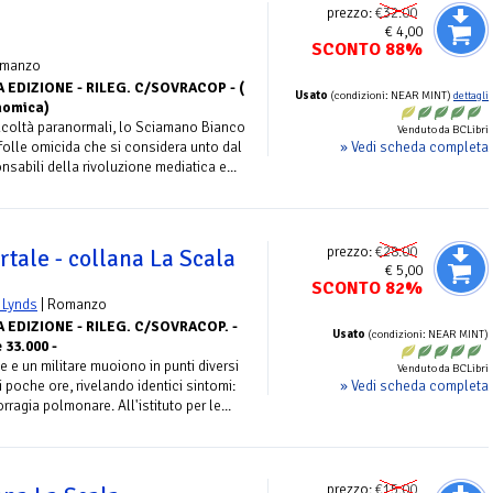
prezzo:
€32.00
€ 4,00
SCONTO 88%
omanzo
 EDIZIONE - RILEG. C/SOVRACOP - (
Usato
(condizioni: NEAR MINT)
dettagli
nomica)
 facoltà paranormali, lo Sciamano Bianco
Venduto da BCLibri
» Vedi scheda completa
n folle omicida che si considera unto dal
nsabili della rivoluzione mediatica e...
prezzo:
€28.00
tale - collana La Scala
€ 5,00
SCONTO 82%
 Lynds
| Romanzo
 EDIZIONE - RILEG. C/SOVRACOP. -
Usato
(condizioni: NEAR MINT)
 33.000 -
 e un militare muoiono in punti diversi
Venduto da BCLibri
» Vedi scheda completa
di poche ore, rivelando identici sintomi:
ragia polmonare. All'istituto per le...
prezzo:
€15.00