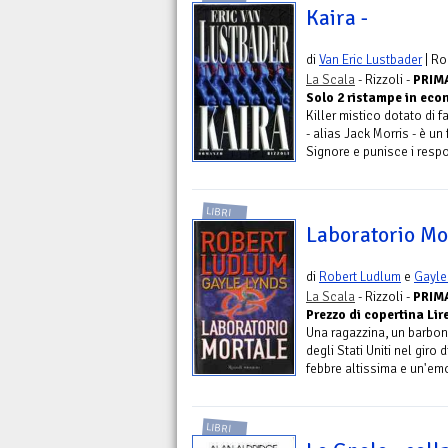
Kaira -
di
Van Eric Lustbader
| R
La Scala
- Rizzoli -
PRIMA
Solo 2 ristampe in eco
Killer mistico dotato di
- alias Jack Morris - è u
Signore e punisce i respo
LIBRI
Laboratorio Mor
di
Robert Ludlum
e
Gayle
La Scala
- Rizzoli -
PRIMA
Prezzo di copertina Lire
Una ragazzina, un barbone
degli Stati Uniti nel giro 
febbre altissima e un'emor
LIBRI