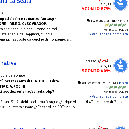
ana La Scala
€ 5,00
SCONTO 67%
zo
mpaticissimo romanzo fantasy -
Usato
(condizioni: NEAR MINT)
ONE - RILEG. C/SOVRACOP.
rra che nessun piede. umano ha mai
Venduto da BCLibri
» Vedi scheda completa
late e isole galleggianti, giungle
ggianti, nascoste da cerchie di montagne, si...
prezzo:
€10.00
rrativa
€ 6,00
SCONTO 40%
logia personale
più bei racconti di E.A. POE - Libro
Usato
(condizioni: VERY FINE)
dettagli
FIA E.A.POE IN
.it/collezionismo/scheda.php?
Venduto da BCLibri
» Vedi scheda completa
Allan POE7 I delitti della via Morgue // Edgar Allan POE47 Il mistero di Maria
03 La lettera rubata // Edgar Allan POE127 Lo...
prezzo:
€17.50