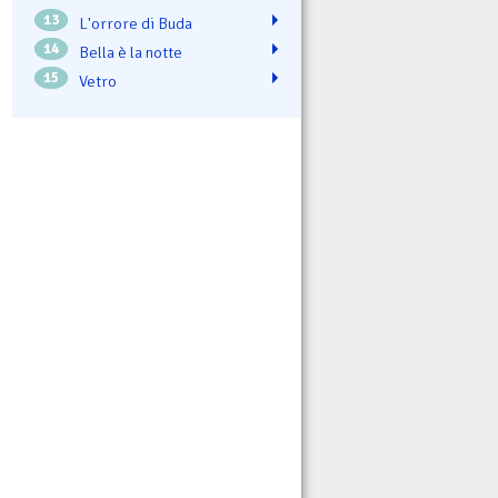
13
L'orrore di Buda
14
Bella è la notte
15
Vetro