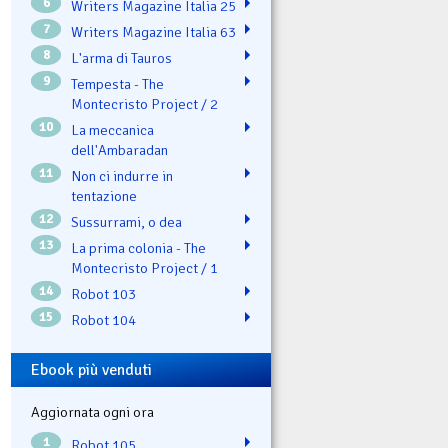
6
Writers Magazine Italia 25
7
Writers Magazine Italia 63
8
L'arma di Tauros
9
Tempesta - The
Montecristo Project / 2
10
La meccanica
dell'Ambaradan
11
Non ci indurre in
tentazione
12
Sussurrami, o dea
13
La prima colonia - The
Montecristo Project / 1
14
Robot 103
15
Robot 104
Ebook più venduti
Aggiornata ogni ora
1
Robot 105