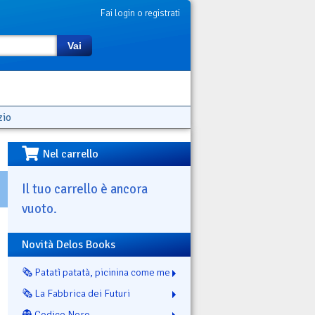
Fai login o registrati
Vai
zio
Nel carrello
Il tuo carrello è ancora
vuoto.
Novità Delos Books
🗞️ Patatì patatà, picinina come me
🗞️ La Fabbrica dei Futuri
👻 Codice Nero