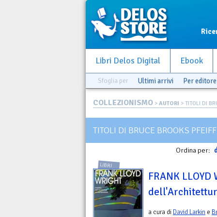
Rice
Libri Delos Digital
Ebook
Sfoglia per
Ultimi arrivi
Per editore
COLLEZIONISMO
>
AUTORI
> TITOLI DI B
TITOLI DI BRUCE BROOKS PFEIF
Ordina per:
d
LIBRI
FRANK LLOYD 
dell'Architett
a cura di
David Larkin
e
B