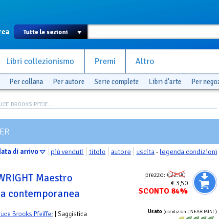
rca
Libri collezionismo
Premi
Altro
Per collana
Per autore
Serie complete
Libri d'arte
Per nego
RUCE BROOKS PFEIF...
FER
ata di arrivo
più venduti
titolo
autore
uscita
-
legenda condizioni
prezzo:
€22.00
WRIGHT Maestro
€ 3,50
SCONTO 84%
ura contemporanea
Usato
(condizioni: NEAR MINT)
ruce Brooks Pfeiffer
| Saggistica