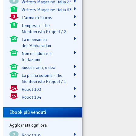
6
Writers Magazine Italia 25
7
Writers Magazine Italia 63
8
L'arma di Tauros
9
Tempesta - The
Montecristo Project / 2
10
La meccanica
dell'Ambaradan
11
Non ci indurre in
tentazione
12
Sussurrami, o dea
13
La prima colonia - The
Montecristo Project / 1
14
Robot 103
15
Robot 104
Ebook più venduti
Aggiornata ogni ora
1
Robot 105