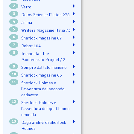
2
Vetro
3
Delos Science Fiction 278
4
ənima
5
Writers Magazine Italia 73
6
Sherlock magazine 67
7
Robot 104
8
Tempesta - The
Montecristo Project / 2
9
Sempre dal lato mancino
10
Sherlock magazine 66
11
Sherlock Holmes e
l'avventura del secondo
cadavere
12
Sherlock Holmes e
l’avventura del gentiluomo
omicida
13
Dagli archivi di Sherlock
Holmes