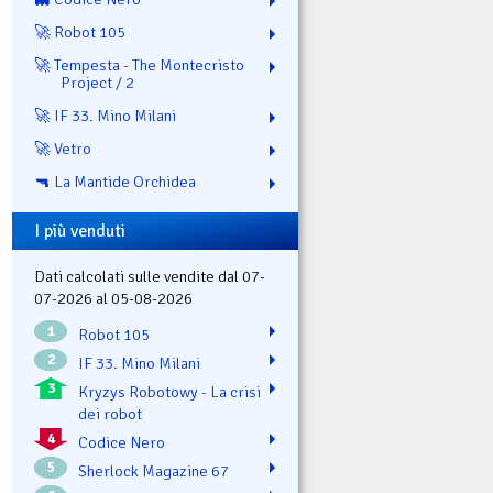
🚀 Robot 105
🚀 Tempesta - The Montecristo
Project / 2
🚀 IF 33. Mino Milani
🚀 Vetro
🔫 La Mantide Orchidea
I più venduti
Dati calcolati sulle vendite dal 07-
07-2026 al 05-08-2026
1
Robot 105
2
IF 33. Mino Milani
3
Kryzys Robotowy - La crisi
dei robot
4
Codice Nero
5
Sherlock Magazine 67