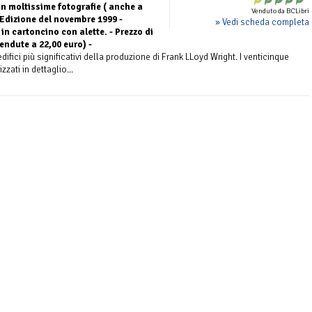
n moltissime fotografie ( anche a
Venduto da BCLibri
 Edizione del novembre 1999 -
» Vedi scheda completa
in cartoncino con alette. - Prezzo di
endute a 22,00 euro) -
difici più significativi della produzione di Frank LLoyd Wright. I venticinque
zati in dettaglio...