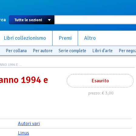
rca
Libri collezionismo
Premi
Altro
Per collana
Per autore
Serie complete
Libri d'arte
Per nego
NO 1994 E ...
anno 1994 e
Esaurito
€ 3,00
prezzo:
Autori vari
Linus