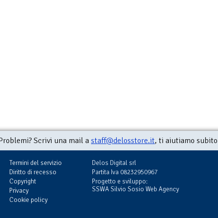
Problemi? Scrivi una mail a
staff@delosstore.it
, ti aiutiamo subito
Termini del servizio
Delos Digital srl
Diritto di recesso
Partita Iva 08232950967
Copyright
Progetto e sviluppo:
SSWA Silvio Sosio Web Agency
Privacy
Cookie policy