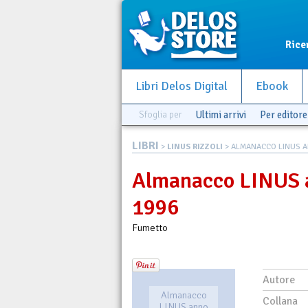
Rice
Libri Delos Digital
Ebook
Sfoglia per
Ultimi arrivi
Per editore
LIBRI
>
LINUS RIZZOLI
> ALMANACCO LINUS AN
Almanacco LINUS 
1996
Fumetto
Autore
Almanacco
Collana
LINUS anno