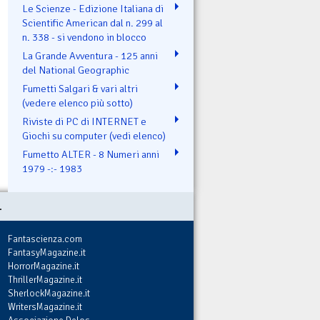
Le Scienze - Edizione Italiana di
Scientific American dal n. 299 al
n. 338 - si vendono in blocco
La Grande Avventura - 125 anni
del National Geographic
Fumetti Salgari & vari altri
(vedere elenco più sotto)
Riviste di PC di INTERNET e
Giochi su computer (vedi elenco)
Fumetto ALTER - 8 Numeri anni
1979 -:- 1983
.
Fantascienza.com
FantasyMagazine.it
HorrorMagazine.it
ThrillerMagazine.it
SherlockMagazine.it
WritersMagazine.it