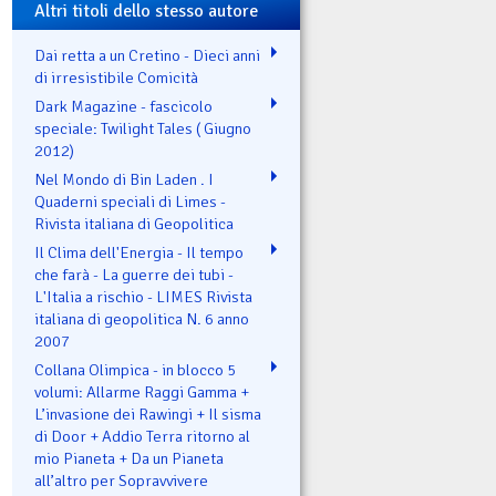
Altri titoli dello stesso autore
Dai retta a un Cretino - Dieci anni
di irresistibile Comicità
Dark Magazine - fascicolo
speciale: Twilight Tales ( Giugno
2012)
Nel Mondo di Bin Laden . I
Quaderni speciali di Limes -
Rivista italiana di Geopolitica
Il Clima dell'Energia - Il tempo
che farà - La guerre dei tubi -
L'Italia a rischio - LIMES Rivista
italiana di geopolitica N. 6 anno
2007
Collana Olimpica - in blocco 5
volumi: Allarme Raggi Gamma +
L’invasione dei Rawingi + Il sisma
di Door + Addio Terra ritorno al
mio Pianeta + Da un Pianeta
all’altro per Sopravvivere