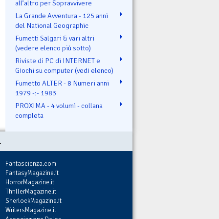
all’altro per Sopravvivere
La Grande Avventura - 125 anni
del National Geographic
Fumetti Salgari & vari altri
(vedere elenco più sotto)
Riviste di PC di INTERNET e
Giochi su computer (vedi elenco)
Fumetto ALTER - 8 Numeri anni
1979 -:- 1983
PROXIMA - 4 volumi - collana
completa
.
Fantascienza.com
FantasyMagazine.it
HorrorMagazine.it
ThrillerMagazine.it
SherlockMagazine.it
WritersMagazine.it