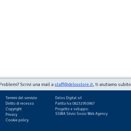
Problemi? Scrivi una mail a
staff@delosstore.it
, ti aiutiamo subito
Termini del servizio
Delos Digital srl
Diritto di recesso
Partita Iva 08232950967
Copyright
Progetto e sviluppo:
SSWA Silvio Sosio Web Agency
Privacy
Cookie policy