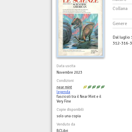
Collana
Genere
Dal luglio
312-316-32
Data uscita
Novembre 2023
Condizioni
near mint
legenda
fascicoli tra il Near Mint e il
Very Fine
Copie disponibili
solo una copia
Venduto da
BCLibri