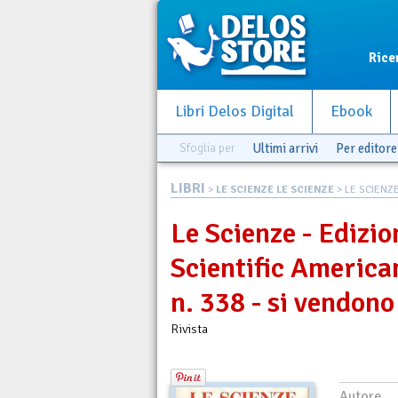
Rice
Libri Delos Digital
Ebook
Sfoglia per
Ultimi arrivi
Per editore
LIBRI
>
LE SCIENZE LE SCIENZE
> LE SCIENZE 
Le Scienze - Edizio
Scientific American
n. 338 - si vendono
Rivista
Autore