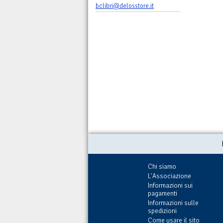
bclibri@delosstore.it
Chi siamo
L'Associazione
Informazioni sui
pagamenti
Informazioni sulle
spedizioni
Come usare il sito