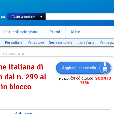
rca
Libri collezionismo
Premi
Altro
Per collana
Per autore
Serie complete
Libri d'arte
Per nego
- EDIZIONE ITALIA...
ne Italiana di
Aggiungi al carrello
 dal n. 299 al
SCONTO
€ 10,00
prezzo:
€37.00
73%
 in blocco
Autori vari