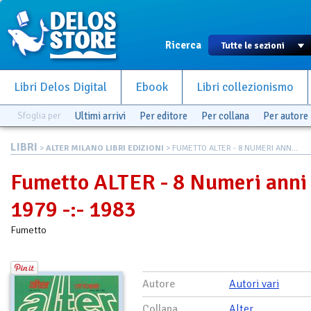
Ricerca
Libri Delos Digital
Ebook
Libri collezionismo
Sfoglia per
Ultimi arrivi
Per editore
Per collana
Per autore
LIBRI
>
ALTER MILANO LIBRI EDIZIONI
> FUMETTO ALTER - 8 NUMERI ANN...
Fumetto ALTER - 8 Numeri anni
1979 -:- 1983
Fumetto
Autore
Autori vari
Collana
Alter