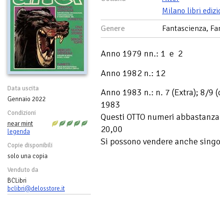
Milano libri edizi
Genere
Fantascienza, Fan
Anno 1979 nn.: 1 e 2
Anno 1982 n.: 12
Data uscita
Anno 1983 n.: n. 7 (Extra); 8/
Gennaio 2022
1983
Condizioni
Questi OTTO numeri abbastanza r
near mint
20,00
legenda
Si possono vendere anche singo
Copie disponibili
solo una copia
Venduto da
BCLibri
bclibri@delosstore.it