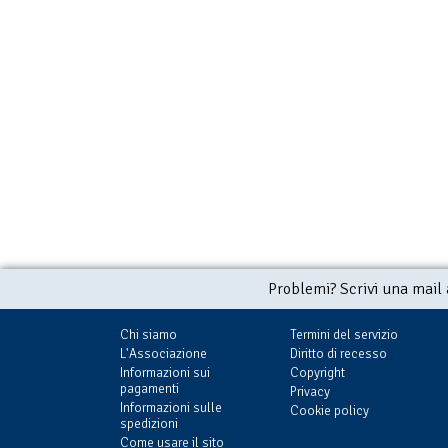
Problemi? Scrivi una mail
Chi siamo
Termini del servizio
L'Associazione
Diritto di recesso
Informazioni sui
Copyright
pagamenti
Privacy
Informazioni sulle
Cookie policy
spedizioni
Come usare il sito