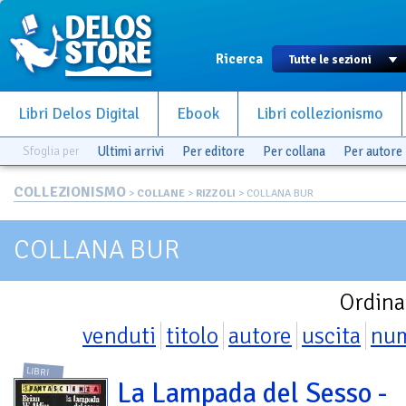
Ricerca
Libri Delos Digital
Ebook
Libri collezionismo
Sfoglia per
Ultimi arrivi
Per editore
Per collana
Per autore
COLLEZIONISMO
>
COLLANE
>
RIZZOLI
> COLLANA BUR
COLLANA BUR
Ordina
venduti
titolo
autore
uscita
nu
LIBRI
La Lampada del Sesso -