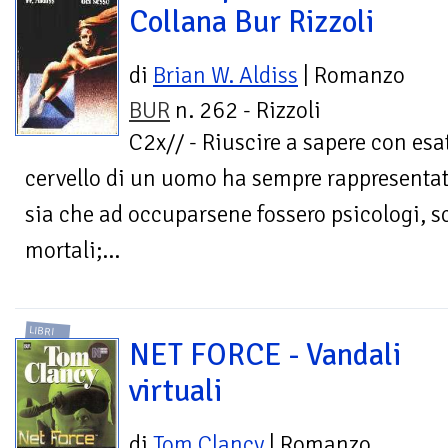
Collana Bur Rizzoli
di
Brian W. Aldiss
| Romanzo
BUR
n. 262 - Rizzoli
C2x// - Riuscire a sapere con esa
cervello di un uomo ha sempre rappresentat
sia che ad occuparsene fossero psicologi, s
mortali;...
LIBRI
NET FORCE - Vandali
virtuali
di
Tom Clancy
| Romanzo