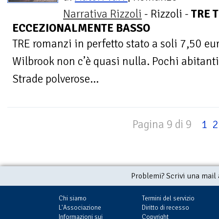
Narrativa Rizzoli
- Rizzoli -
TRE 
ECCEZIONALMENTE BASSO
TRE romanzi in perfetto stato a soli 7,50 eu
Wilbrook non c’è quasi nulla. Pochi abitant
Strade polverose...
Pagina 9 di 9
1
2
Problemi? Scrivi una mail
Chi siamo
Termini del servizio
L'Associazione
Diritto di recesso
Informazioni sui
Copyright