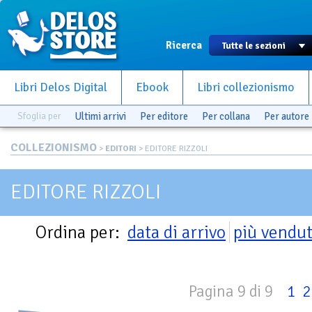
Ricerca
Libri Delos Digital
Ebook
Libri collezionismo
Sfoglia per
Ultimi arrivi
Per editore
Per collana
Per autore
COLLEZIONISMO
>
EDITORI
> EDITORE RIZZOLI
EDITORE RIZZOLI
Ordina per:
data di arrivo
più vendut
Pagina 9 di 9
1
2