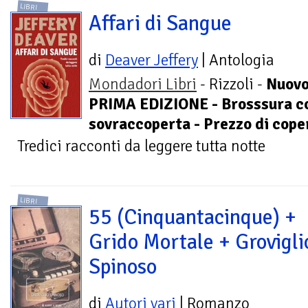
LIBRI
Affari di Sangue
di
Deaver Jeffery
| Antologia
Mondadori Libri
- Rizzoli -
Nuovo
PRIMA EDIZIONE - Brosssura c
sovraccoperta - Prezzo di coper
Tredici racconti da leggere tutta notte
LIBRI
55 (Cinquantacinque) +
Grido Mortale + Grovigli
Spinoso
di
Autori vari
| Romanzo