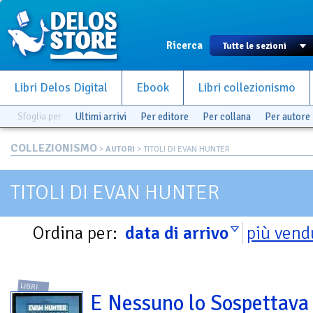
Ricerca
Libri Delos Digital
Ebook
Libri collezionismo
Sfoglia per
Ultimi arrivi
Per editore
Per collana
Per autore
COLLEZIONISMO
>
AUTORI
> TITOLI DI EVAN HUNTER
TITOLI DI EVAN HUNTER
Ordina per:
data di arrivo
più vend
LIBRI
E Nessuno lo Sospettava 