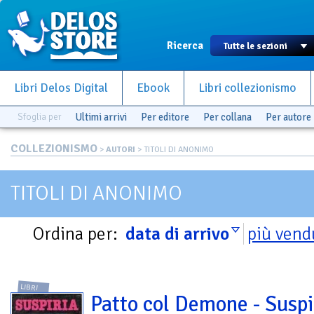
Ricerca
Libri Delos Digital
Ebook
Libri collezionismo
Sfoglia per
Ultimi arrivi
Per editore
Per collana
Per autore
COLLEZIONISMO
>
AUTORI
> TITOLI DI ANONIMO
TITOLI DI ANONIMO
Ordina per:
data di arrivo
più vend
LIBRI
Patto col Demone - Suspi