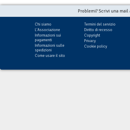
Problemi? Scrivi una mail
Chi siamo
Termini del servizio
L'Associazione
Diritto di recesso
Informazioni sui
Copyright
pagamenti
Privacy
Informazioni sulle
Cookie policy
spedizioni
Come usare il sito