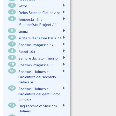
2
Vetro
3
Delos Science Fiction 278
4
Tempesta - The
Montecristo Project / 2
5
ənima
6
Writers Magazine Italia 73
7
Sherlock magazine 67
8
Robot 104
9
Sempre dal lato mancino
10
Sherlock magazine 66
11
Sherlock Holmes e
l'avventura del secondo
cadavere
12
Sherlock Holmes e
l’avventura del gentiluomo
omicida
13
Dagli archivi di Sherlock
Holmes