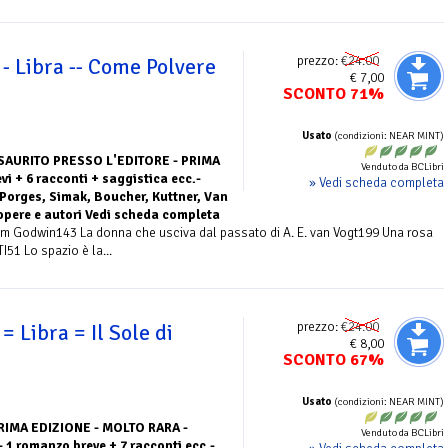
prezzo:
€24.00
- Libra -- Come Polvere
€ 7,00
SCONTO 71%
Usato
(condizioni: NEAR MINT)
SAURITO PRESSO L'EDITORE - PRIMA
Venduto da BCLibri
i + 6 racconti + saggistica ecc.-
» Vedi scheda completa
 Porges, Simak, Boucher, Kuttner, Van
 opere e autori Vedi scheda completa
m Godwin143 La donna che usciva dal passato di A. E. van Vogt199 Una rosa
51 Lo spazio è la...
prezzo:
€24.00
= Libra = Il Sole di
€ 8,00
SCONTO 67%
Usato
(condizioni: NEAR MINT)
RIMA EDIZIONE - MOLTO RARA -
Venduto da BCLibri
 1 romanzo breve + 7 racconti ecc.-