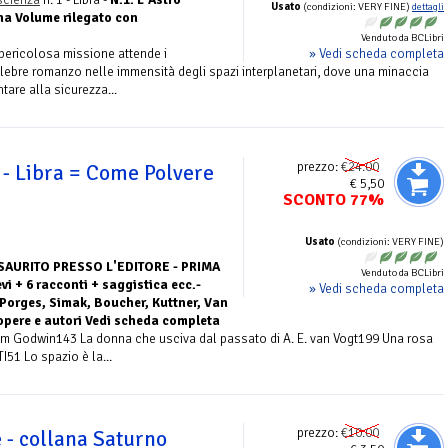
Usato
(condizioni: VERY FINE)
dettagli
na Volume rilegato con
Venduto da BCLibri
» Vedi scheda completa
ricolosa missione attende i
elebre romanzo nelle immensità degli spazi interplanetari, dove una minaccia
are alla sicurezza...
prezzo:
€24.00
 - Libra = Come Polvere
€ 5,50
SCONTO 77%
Usato
(condizioni: VERY FINE)
SAURITO PRESSO L'EDITORE - PRIMA
Venduto da BCLibri
i + 6 racconti + saggistica ecc.-
» Vedi scheda completa
 Porges, Simak, Boucher, Kuttner, Van
 opere e autori Vedi scheda completa
m Godwin143 La donna che usciva dal passato di A. E. van Vogt199 Una rosa
51 Lo spazio è la...
prezzo:
€10.00
 - collana Saturno