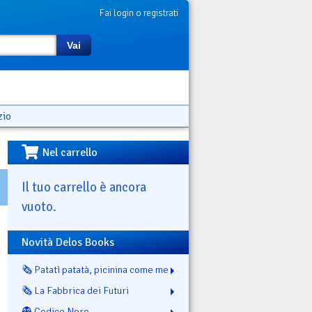
Fai login o registrati
Vai
zio
Nel carrello
Il tuo carrello è ancora
vuoto.
Novità Delos Books
🗞️ Patatì patatà, picinina come me
🗞️ La Fabbrica dei Futuri
👻 Codice Nero