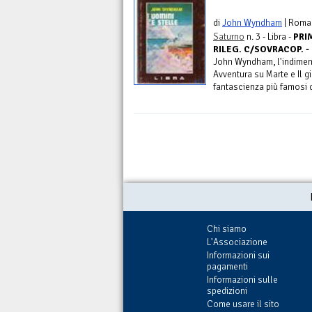
di
John Wyndham
| Roma
Saturno
n. 3 - Libra -
PRIM
RILEG. C/SOVRACOP. -
John Wyndham, l'indimenti
Avventura su Marte e Il gio
fantascienza più famosi 
Chi siamo
L'Associazione
Informazioni sui
pagamenti
Informazioni sulle
spedizioni
Come usare il sito