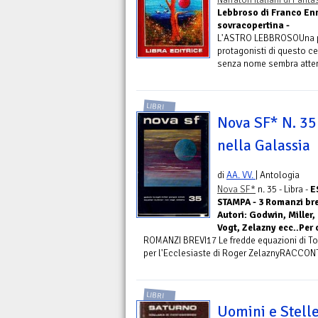
Lebbroso di Franco En
sovracopertina -
L'ASTRO LEBBROSOUna pe
protagonisti di questo c
senza nome sembra attent
LIBRI
Nova SF* N. 35
nella Galassia
di
AA. VV.
| Antologia
Nova SF*
n. 35 - Libra -
E
STAMPA - 3 Romanzi brev
Autori: Godwin, Miller,
Vogt, Zelazny ecc..Per
ROMANZI BREVI17 Le fredde equazioni di To
per l'Ecclesiaste di Roger ZelaznyRACCONTI
LIBRI
Uomini e Stelle