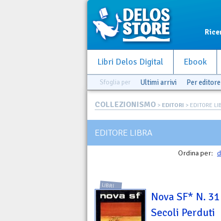
Rice
Libri Delos Digital
Ebook
Sfoglia per
Ultimi arrivi
Per editore
COLLEZIONISMO
>
EDITORI
> EDITORE LI
EDITORE LIBRA
Ordina per:
d
LIBRI
Nova SF* N. 31 -
Secoli Perduti