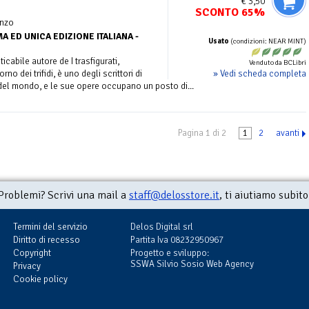
€ 3,50
SCONTO 65%
nzo
A ED UNICA EDIZIONE ITALIANA -
Usato
(condizioni: NEAR MINT)
cabile autore de I trasfigurati,
Venduto da BCLibri
» Vedi scheda completa
rno dei trifidi, è uno degli scrittori di
del mondo, e le sue opere occupano un posto di...
Pagina 1 di 2
1
2
avanti
Problemi? Scrivi una mail a
staff@delosstore.it
, ti aiutiamo subito
Termini del servizio
Delos Digital srl
Diritto di recesso
Partita Iva 08232950967
Copyright
Progetto e sviluppo:
SSWA Silvio Sosio Web Agency
Privacy
Cookie policy