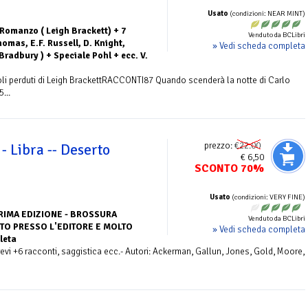
Usato
(condizioni: NEAR MINT)
 Romanzo ( Leigh Brackett) + 7
Venduto da BCLibri
omas, E.F. Russell, D. Knight,
» Vedi scheda completa
radbury ) + Speciale Pohl + ecc. V.
i perduti di Leigh BrackettRACCONTI87 Quando scenderà la notte di Carlo
...
prezzo:
€22.00
- Libra -- Deserto
€ 6,50
SCONTO 70%
Usato
(condizioni: VERY FINE)
RIMA EDIZIONE - BROSSURA
Venduto da BCLibri
ITO PRESSO L'EDITORE E MOLTO
» Vedi scheda completa
leta
vi +6 racconti, saggistica ecc.- Autori: Ackerman, Gallun, Jones, Gold, Moore,