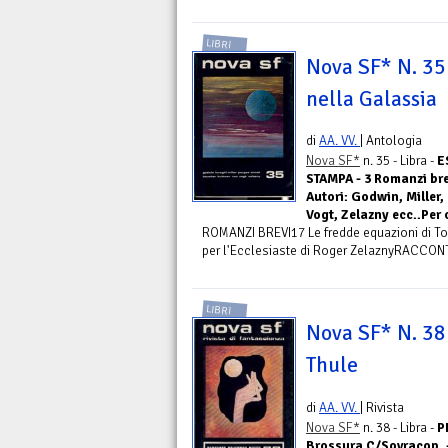
LIBRI
Nova SF* N. 35 
nella Galassia
di
AA. VV.
| Antologia
Nova SF*
n. 35 - Libra -
E
STAMPA - 3 Romanzi brev
Autori: Godwin, Miller,
Vogt, Zelazny ecc..Per
ROMANZI BREVI17 Le fredde equazioni di To
per l'Ecclesiaste di Roger ZelaznyRACCONTI
LIBRI
Nova SF* N. 38 
Thule
di
AA. VV.
| Rivista
Nova SF*
n. 38 - Libra -
P
Brossura C/Sovracop. -