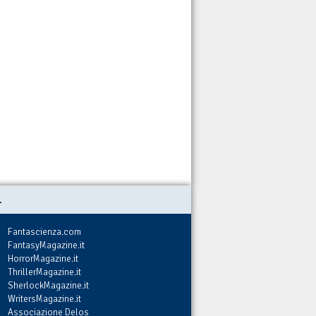
.
Fantascienza.com
FantasyMagazine.it
HorrorMagazine.it
ThrillerMagazine.it
SherlockMagazine.it
WritersMagazine.it
Associazione Delos