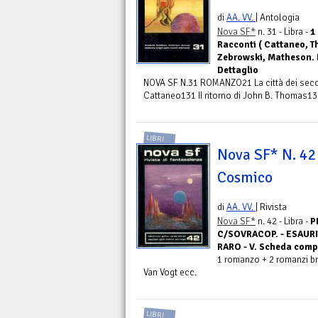
di
AA. VV.
| Antologia
Nova SF*
n. 31 - Libra -
1
Racconti ( Cattaneo, Th
Zebrowski, Matheson. B
Dettaglio
NOVA SF N.31 ROMANZO21 La città dei secol
Cattaneo131 II ritorno di John B. Thomas135
LIBRI
Nova SF* N. 42 
Cosmico
di
AA. VV.
| Rivista
Nova SF*
n. 42 - Libra -
P
C/SOVRACOP. - ESAUR
RARO - V. Scheda comp
1 romanzo + 2 romanzi bre
Van Vogt ecc.
LIBRI