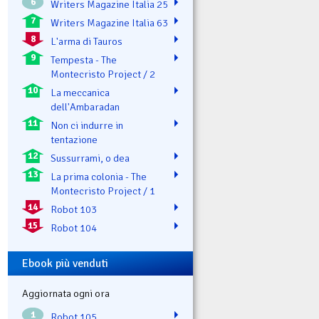
6
Writers Magazine Italia 25
7
Writers Magazine Italia 63
8
L'arma di Tauros
9
Tempesta - The
Montecristo Project / 2
10
La meccanica
dell'Ambaradan
11
Non ci indurre in
tentazione
12
Sussurrami, o dea
13
La prima colonia - The
Montecristo Project / 1
14
Robot 103
15
Robot 104
Ebook più venduti
Aggiornata ogni ora
1
Robot 105