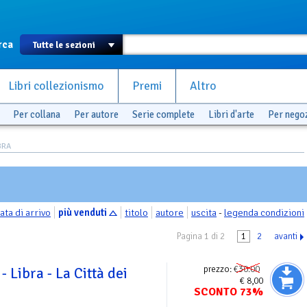
rca
Libri collezionismo
Premi
Altro
Per collana
Per autore
Serie complete
Libri d'arte
Per nego
BRA
ata di arrivo
più venduti
titolo
autore
uscita
-
legenda condizioni
Pagina 1 di 2
1
2
avanti
prezzo:
€30.00
 Libra - La Città dei
€ 8,00
SCONTO 73%