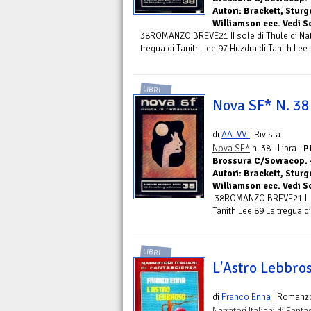
Autori: Brackett, Stur
Williamson ecc. Vedi 
38ROMANZO BREVE21 II sole di Thule di Na
tregua di Tanith Lee 97 Huzdra di Tanith Lee 12
LIBRI
Nova SF* N. 38 
di
AA. VV.
| Rivista
Nova SF*
n. 38 - Libra -
P
Brossura C/Sovracop. -
Autori: Brackett, Stur
Williamson ecc. Vedi 
38ROMANZO BREVE21 II s
Tanith Lee 89 La tregua di
LIBRI
L'Astro Lebbros
di
Franco Enna
| Romanz
Narratori Italiani di Fant