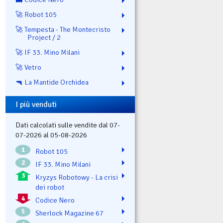
🚀 Robot 105
🚀 Tempesta - The Montecristo
Project / 2
🚀 IF 33. Mino Milani
🚀 Vetro
🔫 La Mantide Orchidea
I più venduti
Dati calcolati sulle vendite dal 07-
07-2026 al 05-08-2026
1
Robot 105
2
IF 33. Mino Milani
3
Kryzys Robotowy - La crisi
dei robot
4
Codice Nero
5
Sherlock Magazine 67