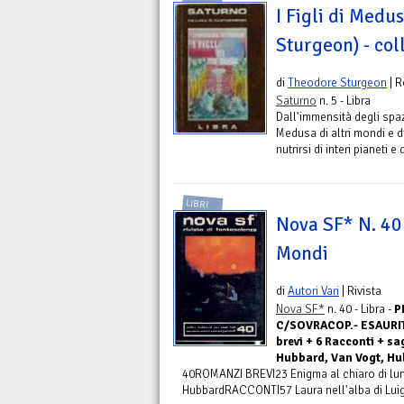
I Figli di Medu
Sturgeon) - co
di
Theodore Sturgeon
| 
Saturno
n. 5 - Libra
Dall'immensità degli spazi
Medusa di altri mondi e di 
nutrirsi di interi pianeti e
LIBRI
Nova SF* N. 40 -
Mondi
di
Autori Vari
| Rivista
Nova SF*
n. 40 - Libra -
P
C/SOVRACOP.- ESAURIT
brevi + 6 Racconti + sag
Hubbard, Van Vogt, Hul
40ROMANZI BREVI23 Enigma al chiaro di luna 
HubbardRACCONTI57 Laura nell'alba di Luigi