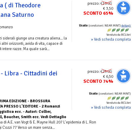
prezzo:
€10.00
sa ( di Theodore
€ 3,50
SCONTO 65%
llana Saturno
Usato
(condizioni: NEAR MINT)
dettagli
Romanzo
Venduto da BCLibri
 siderali giunge una creatura aliena... la
» Vedi scheda completa
altri orizzonti, avida di vita, capace di
 di intere razze. Ma quale sarà...
prezzo:
€25.00
 Libra - Cittadini dei
€ 6,50
SCONTO 74%
Usato
(condizioni: NEAR MINT)
RIMA EDIZIONE - BROSSURA
Venduto da BCLibri
A PRESSO L'EDITORE - 2 Romanzi
» Vedi scheda completa
gistica ecc. - Autori: Collier,
l, Boucher, Smith ecc. Vedi Dettaglio
di A.E. van Vogt & E. Mayne Hull 207 L'epidemia di L. Ron
 Cozzi 77 Verso un mare senza...