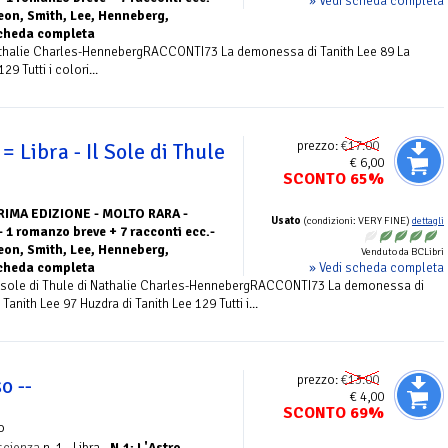
» Vedi scheda completa
geon, Smith, Lee, Henneberg,
Scheda completa
thalie Charles-HennebergRACCONTI73 La demonessa di Tanith Lee 89 La
9 Tutti i colori...
prezzo:
€17.00
= Libra - Il Sole di Thule
€ 6,00
SCONTO 65%
RIMA EDIZIONE - MOLTO RARA -
Usato
(condizioni: VERY FINE)
dettagli
 1 romanzo breve + 7 racconti ecc.-
geon, Smith, Lee, Henneberg,
Venduto da BCLibri
» Vedi scheda completa
Scheda completa
ole di Thule di Nathalie Charles-HennebergRACCONTI73 La demonessa di
 Tanith Lee 97 Huzdra di Tanith Lee 129 Tutti i...
prezzo:
€13.00
o --
€ 4,00
SCONTO 69%
o
ascienza
n. 1 - Libra -
N.1: L'Astro