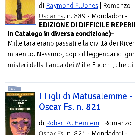
di
Raymond F. Jones
| Romanzo
Oscar Fs.
n. 889 - Mondadori -
EDIZIONE DI DIFFICILE REPERIBI
in Catalogo in diversa condizione)-
Mille tara erano passati e la civiltà dei Ric
morendo. Nessuno, dopo il leggendario Igon,
misteri della Landa dei Mille Fuochi, che di 
LIBRI
I Figli di Matusalemme -
Oscar Fs. n. 821
di
Robert A. Heinlein
| Romanzo
Oscar Fs.
n. 821 - Mondadori -