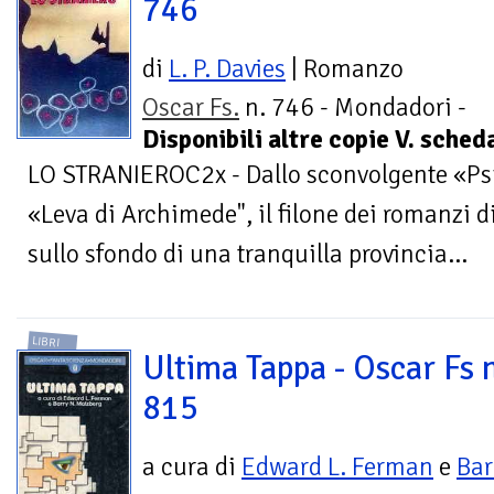
746
di
L. P. Davies
| Romanzo
Oscar Fs.
n. 746 - Mondadori -
Disponibili altre copie V. sche
LO STRANIEROC2x - Dallo sconvolgente «Psic
«Leva di Archimede", il filone dei romanzi di
sullo sfondo di una tranquilla provincia...
LIBRI
Ultima Tappa - Oscar Fs 
815
a cura di
Edward L. Ferman
e
Bar