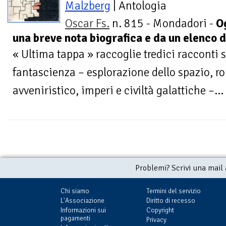
Malzberg
| Antologia
Oscar Fs.
n. 815 - Mondadori -
O
una breve nota biografica e da un elenco 
« Ultima tappa » raccoglie tredici racconti 
fantascienza – esplorazione dello spazio, ro
avveniristico, imperi e civiltà galattiche –...
Problemi? Scrivi una mail
Chi siamo
Termini del servizio
L'Associazione
Diritto di recesso
Informazioni sui
Copyright
pagamenti
Privacy