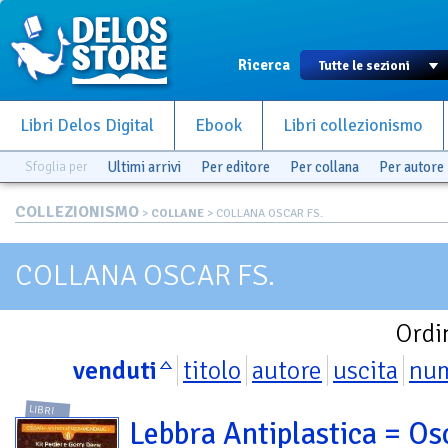
Ricerca
Libri Delos Digital
Ebook
Libri collezionismo
Sfoglia per
Ultimi arrivi
Per editore
Per collana
Per autore
COLLEZIONISMO
>
COLLANE
> COLLANA OSCAR FS.
COLLANA OSCAR FS.
Ordi
venduti
titolo
autore
uscita
nu
LIBRI
Lebbra Antiplastica = Os