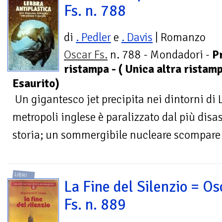
Fs. n. 788
di
. Pedler
e
. Davis
| Romanzo
Oscar Fs.
n. 788 - Mondadori -
P
ristampa - ( Unica altra ristamp
Esaurito)
Un gigantesco jet precipita nei dintorni di L
metropoli inglese è paralizzato dal più disa
storia; un sommergibile nucleare scompare i
LIBRI
La Fine del Silenzio = Os
Fs. n. 889