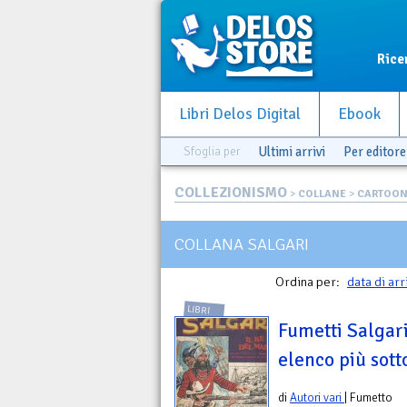
Rice
Libri Delos Digital
Ebook
Sfoglia per
Ultimi arrivi
Per editore
COLLEZIONISMO
>
COLLANE
>
CARTOO
COLLANA SALGARI
Ordina per:
data di arr
LIBRI
Fumetti Salgari
elenco più sott
di
Autori vari
| Fumetto