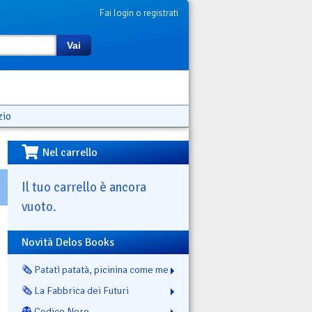
Fai login o registrati
Vai
zio
Nel carrello
Il tuo carrello è ancora
vuoto.
Novità Delos Books
🗞️ Patatì patatà, picinina come me
🗞️ La Fabbrica dei Futuri
👻 Codice Nero