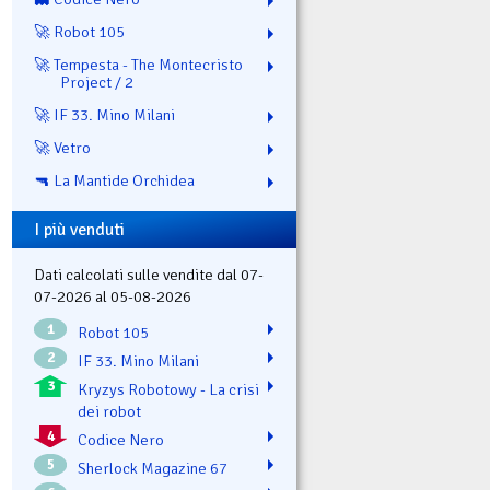
🚀 Robot 105
🚀 Tempesta - The Montecristo
Project / 2
🚀 IF 33. Mino Milani
🚀 Vetro
🔫 La Mantide Orchidea
I più venduti
Dati calcolati sulle vendite dal 07-
07-2026 al 05-08-2026
1
Robot 105
2
IF 33. Mino Milani
3
Kryzys Robotowy - La crisi
dei robot
4
Codice Nero
5
Sherlock Magazine 67