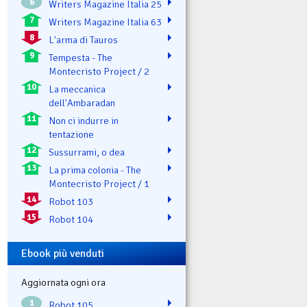
6
Writers Magazine Italia 25
7
Writers Magazine Italia 63
8
L'arma di Tauros
9
Tempesta - The
Montecristo Project / 2
10
La meccanica
dell'Ambaradan
11
Non ci indurre in
tentazione
12
Sussurrami, o dea
13
La prima colonia - The
Montecristo Project / 1
14
Robot 103
15
Robot 104
Ebook più venduti
Aggiornata ogni ora
1
Robot 105