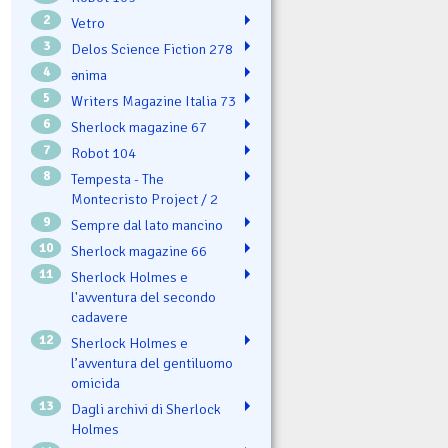
2
Vetro
3
Delos Science Fiction 278
4
ənima
5
Writers Magazine Italia 73
6
Sherlock magazine 67
7
Robot 104
8
Tempesta - The
Montecristo Project / 2
9
Sempre dal lato mancino
10
Sherlock magazine 66
11
Sherlock Holmes e
l'avventura del secondo
cadavere
12
Sherlock Holmes e
l’avventura del gentiluomo
omicida
13
Dagli archivi di Sherlock
Holmes