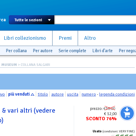
rca
Libri collezionismo
Premi
Altro
Per collana
Per autore
Serie complete
Libri d'arte
Per nego
N MUSEUM
> COLLANA SALGARI
ivo
più venduti
titolo
autore
uscita
numero
-
legenda condizioni
prezzo:
€50.00
 & vari altri (vedere
€ 12,00
SCONTO 76%
o)
Usato
(condizioni: VERY FINE)