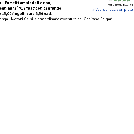
m -
Fumetti amatoriali e non,
Venduto da BCLibri
egli anni '70.9 fascicoli di grande
» Vedi scheda completa
 15,00singoli: euro 2,50 cad.
Tonga - Moroni CelsiLe straordinarie avventure del Capitano Salgari -