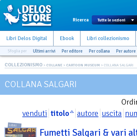
Ricerca
Libri Delos Digital
Ebook
Libri collezionismo
Sfoglia per
Ultimi arrivi
Per editore
Per collana
Per autore
COLLEZIONISMO
>
COLLANE
>
CARTOON MUSEUM
> COLLANA SALGARI
COLLANA SALGARI
Ordi
venduti
titolo
autore
uscita
nu
LIBRI
Fumetti Salgari & vari al