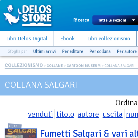
Ricerca
Libri Delos Digital
Ebook
Libri collezionismo
Sfoglia per
Ultimi arrivi
Per editore
Per collana
Per autore
COLLEZIONISMO
>
COLLANE
>
CARTOON MUSEUM
> COLLANA SALGARI
COLLANA SALGARI
Ordina
venduti
titolo
autore
uscita
nu
LIBRI
Fumetti Salgari & vari al