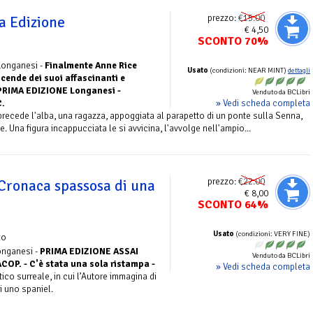
prezzo:
€15.00
a Edizione
€ 4,50
SCONTO 70%
 Longanesi -
Finalmente Anne Rice
Usato
(condizioni: NEAR MINT)
dettagli
icende dei suoi affascinanti e
.. PRIMA EDIZIONE Longanesi -
Venduto da BCLibri
» Vedi scheda completa
.
precede l'alba, una ragazza, appoggiata al parapetto di un ponte sulla Senna,
. Una figura incappucciata le si avvicina, l'avvolge nell'ampio...
prezzo:
€22.00
 Cronaca spassosa di una
€ 8,00
SCONTO 64%
Usato
(condizioni: VERY FINE)
zo
onganesi -
PRIMA EDIZIONE ASSAI
Venduto da BCLibri
OP. - C'è stata una sola ristampa -
» Vedi scheda completa
co surreale, in cui l’Autore immagina di
i uno spaniel.