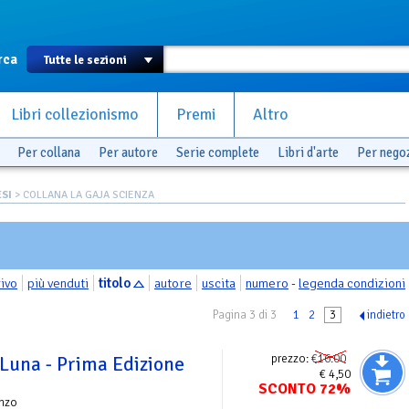
rca
Libri collezionismo
Premi
Altro
Per collana
Per autore
Serie complete
Libri d'arte
Per nego
SI
> COLLANA LA GAJA SCIENZA
rivo
più venduti
titolo
autore
uscita
numero
-
legenda condizioni
Pagina 3 di 3
1
2
3
indietro
prezzo:
€16.00
 Luna - Prima Edizione
€ 4,50
SCONTO 72%
nzo