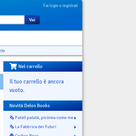
Fai login o registrati
Vai
zio
Nel carrello
Il tuo carrello è ancora
vuoto.
Novità Delos Books
🗞️ Patatì patatà, picinina come me
🗞️ La Fabbrica dei Futuri
👻 Codice Nero