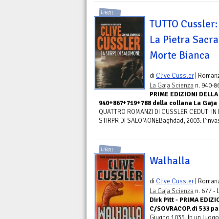
LIBRI
TUTTO Cussler:
La Pietra Sacra
Morte Bianca
di
Clive Cussler
| Roman
La Gaja Scienza
n. 940-8
PRIME EDIZIONI DELLA 
940+867+719+788 della collana La Gaja S
QUATTRO ROMANZI DI CUSSLER CEDUTI IN BL
STIRPR DI SALOMONEBaghdad, 2003: l'invasi
LIBRI
Walhalla
di
Clive Cussler
| Roman
La Gaja Scienza
n. 677 -
Dirk Pitt - PRIMA EDIZI
C/SOVRACOP.di 533 pag.
Giugno 1035. In un luogo