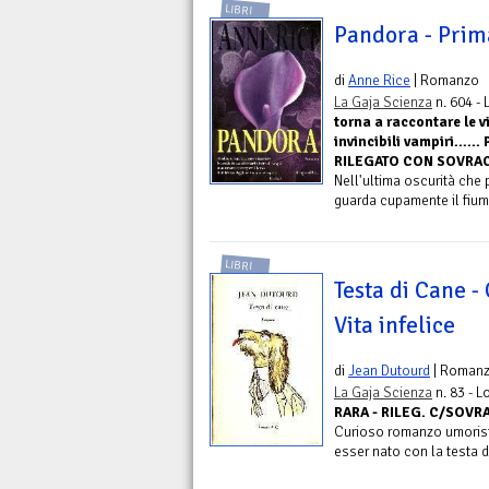
LIBRI
Pandora - Prim
di
Anne Rice
| Romanzo
La Gaja Scienza
n. 604 -
torna a raccontare le v
invincibili vampiri....
RILEGATO CON SOVRAC
Nell'ultima oscurità che 
guarda cupamente il fiume
LIBRI
Testa di Cane -
Vita infelice
di
Jean Dutourd
| Roman
La Gaja Scienza
n. 83 - L
RARA - RILEG. C/SOVRAC
Curioso romanzo umoristi
esser nato con la testa d