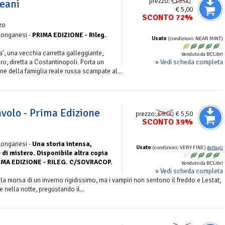
prezzo:
€18.00
ceani
€ 5,00
SCONTO 72%
zo
 Longanesi -
PRIMA EDIZIONE - Rileg.
Usato
(condizioni: NEAR MINT)
a', una vecchia carretta galleggiante,
Venduto da BCLibri
» Vedi scheda completa
ro, diretta a Costantinopoli. Porta un
ne della famiglia reale russa scampate al...
volo - Prima Edizione
prezzo:
€9.00
€ 5,50
SCONTO 39%
 Longanesi -
Una storia intensa,
Usato
(condizioni: VERY FINE)
dettagli
 di mistero. Disponibile altra copia
PRIMA EDIZIONE - RILEG. C/SOVRACOP.
Venduto da BCLibri
» Vedi scheda completa
morsa di un inverno rigidissimo, ma i vampiri non sentono il freddo e Lestat,
 nella notte, pregustando il...