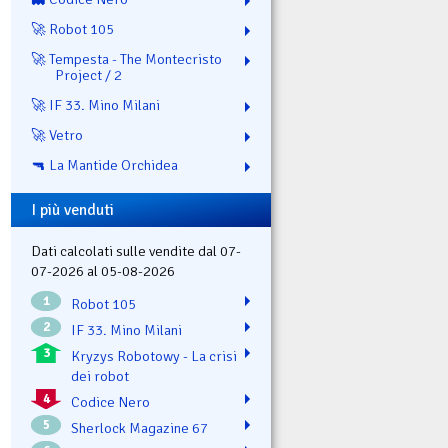
🚀 Robot 105
🚀 Tempesta - The Montecristo
Project / 2
🚀 IF 33. Mino Milani
🚀 Vetro
🔫 La Mantide Orchidea
I più venduti
Dati calcolati sulle vendite dal 07-
07-2026 al 05-08-2026
1
Robot 105
2
IF 33. Mino Milani
3
Kryzys Robotowy - La crisi
dei robot
4
Codice Nero
5
Sherlock Magazine 67