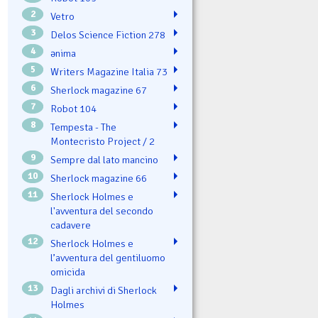
2
Vetro
3
Delos Science Fiction 278
4
ənima
5
Writers Magazine Italia 73
6
Sherlock magazine 67
7
Robot 104
8
Tempesta - The
Montecristo Project / 2
9
Sempre dal lato mancino
10
Sherlock magazine 66
11
Sherlock Holmes e
l'avventura del secondo
cadavere
12
Sherlock Holmes e
l’avventura del gentiluomo
omicida
13
Dagli archivi di Sherlock
Holmes