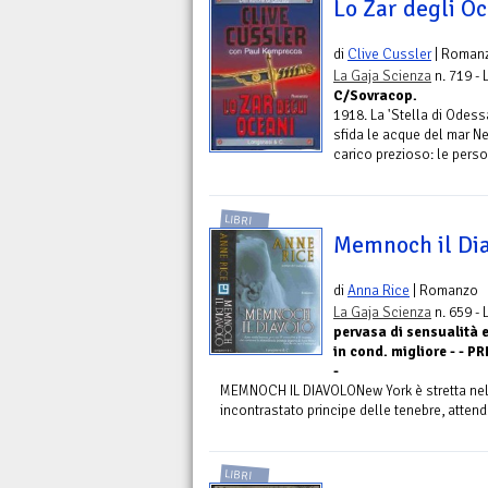
Lo Zar degli O
di
Clive Cussler
| Roman
La Gaja Scienza
n. 719 -
C/Sovracop.
1918. La 'Stella di Odess
sfida le acque del mar Ne
carico prezioso: le perso
LIBRI
Memnoch il Dia
di
Anna Rice
| Romanzo
La Gaja Scienza
n. 659 -
pervasa di sensualità e
in cond. migliore - - 
-
MEMNOCH IL DIAVOLONew York è stretta nella 
incontrastato principe delle tenebre, attende
LIBRI