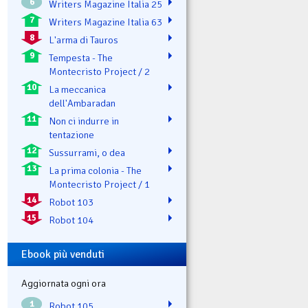
6
Writers Magazine Italia 25
7
Writers Magazine Italia 63
8
L'arma di Tauros
9
Tempesta - The
Montecristo Project / 2
10
La meccanica
dell'Ambaradan
11
Non ci indurre in
tentazione
12
Sussurrami, o dea
13
La prima colonia - The
Montecristo Project / 1
14
Robot 103
15
Robot 104
Ebook più venduti
Aggiornata ogni ora
1
Robot 105