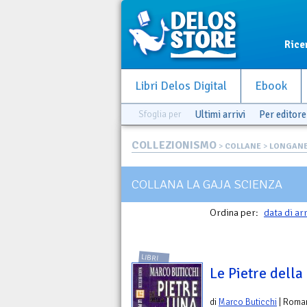
Rice
Libri Delos Digital
Ebook
Sfoglia per
Ultimi arrivi
Per editore
COLLEZIONISMO
>
COLLANE
>
LONGANE
COLLANA LA GAJA SCIENZA
Ordina per:
data di ar
LIBRI
Le Pietre della
di
Marco Buticchi
| Roma