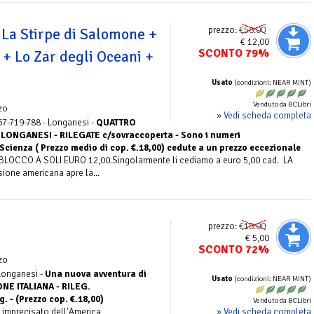
prezzo:
€58.00
 La Stirpe di Salomone +
€ 12,00
SCONTO 79%
 + Lo Zar degli Oceani +
Usato
(condizioni: NEAR MINT)
Venduto da BCLibri
zo
» Vedi scheda completa
67-719-788 - Longanesi -
QUATTRO
LONGANESI - RILEGATE c/sovraccoperta - Sono i numeri
cienza ( Prezzo medio di cop. €.18,00) cedute a un prezzo eccezionale
OCCO A SOLI EURO 12,00.Singolarmente li cediamo a euro 5,00 cad. LA
one americana apre la...
prezzo:
€18.00
€ 5,00
SCONTO 72%
zo
 Longanesi -
Una nuova avventura di
Usato
(condizioni: NEAR MINT)
ONE ITALIANA - RILEG.
 - (Prezzo cop. €.18,00)
Venduto da BCLibri
» Vedi scheda completa
 imprecisato dell'America