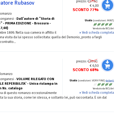
prezzo:
€17.60
ocatore Rubasov
€ 4,00
SCONTO 77%
Romanzo
 Longanesi -
Dall'autore di "Storia di
Usato
(condizioni: MINT)
" - PRIMA EDIZIONE - Brossura -
17,60)
Venduto da BCLibri
» Vedi scheda completa
bre 1899. Nella sua camera in affitto il
a visita da lui spesso sollecitata: quella del Demonio, pronto a fargli
contratto...
prezzo:
€20.00
€ 6,50
SCONTO 68%
Romanzo
 Longanesi -
VOLUME RILEGATO CON
Usato
(condizioni: VERY FINE)
dettagli
LE REPERIBILITA' - Unica ristampa in
in Ns. catalogo
Venduto da BCLibri
» Vedi scheda completa
oina di questo romanzo eccezionalmente
ta la sua storia, come lei stessa, e soltanto lei, può raccontarla. E sin dal