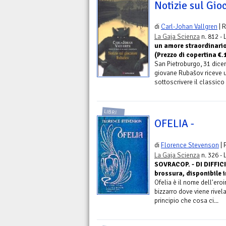
Notizie sul Gi
di
Carl-Johan Vallgren
| 
La Gaja Scienza
n. 812 -
un amore straordinario
(Prezzo di copertina €.
San Pietroburgo, 31 dicem
giovane Rubašov riceve un
sottoscrivere il classico 
LIBRI
OFELIA -
di
Florence Stevenson
| 
La Gaja Scienza
n. 326 -
SOVRACOP. - DI DIFFICI
brossura, disponibile 
Ofelia è il nome dell'er
bizzarro dove viene rivela
principio che cosa ci...