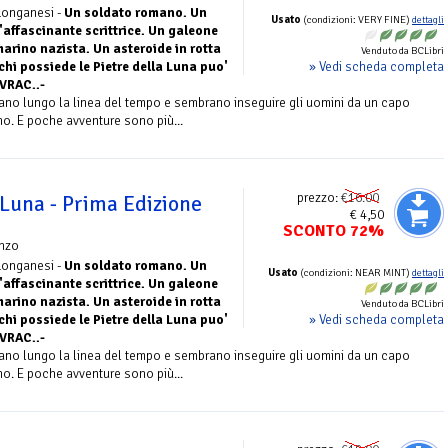
 Longanesi -
Un soldato romano. Un
Usato
(condizioni: VERY FINE)
dettagli
affascinante scrittrice. Un galeone
arino nazista. Un asteroide in rotta
Venduto da BCLibri
» Vedi scheda completa
 chi possiede le Pietre della Luna puo'
VRAC..-
iano lungo la linea del tempo e sembrano inseguire gli uomini da un capo
ino. E poche avventure sono più...
prezzo:
€16.00
 Luna - Prima Edizione
€ 4,50
SCONTO 72%
nzo
 Longanesi -
Un soldato romano. Un
Usato
(condizioni: NEAR MINT)
dettagli
affascinante scrittrice. Un galeone
arino nazista. Un asteroide in rotta
Venduto da BCLibri
» Vedi scheda completa
 chi possiede le Pietre della Luna puo'
VRAC..-
iano lungo la linea del tempo e sembrano inseguire gli uomini da un capo
ino. E poche avventure sono più...