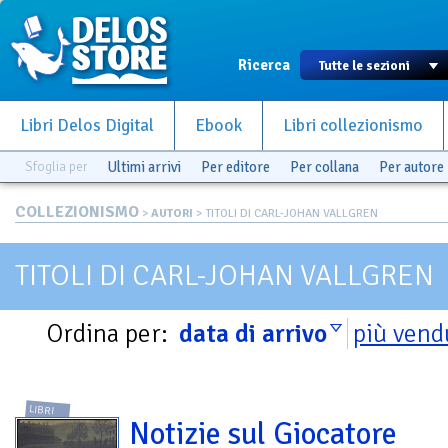
Ricerca
Libri Delos Digital
Ebook
Libri collezionismo
Sfoglia per
Ultimi arrivi
Per editore
Per collana
Per autore
COLLEZIONISMO
>
AUTORI
> TITOLI DI CARL-JOHAN VALLGREN
TITOLI DI CARL-JOHAN VALLGREN
Ordina per:
data di arrivo
più vend
LIBRI
Notizie sul Giocatore