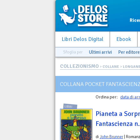
Rice
Libri Delos Digital
Ebook
Sfoglia per
Ultimi arrivi
Per editore
COLLEZIONISMO
>
COLLANE
>
LONGANE
COLLANA POCKET FANTASCIEN
Ordina per:
data di ar
LIBRI
Pianeta a Sorpr
Fantascienza n
di
John Brunner
| Roman