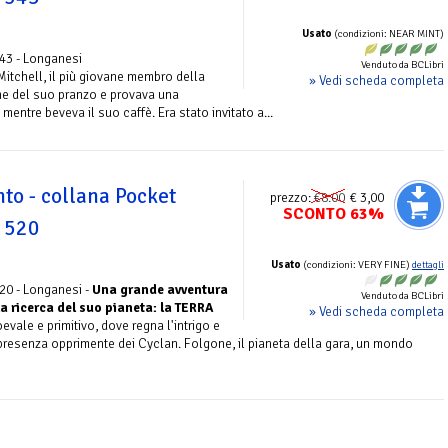
Usato
(condizioni: NEAR MINT)
43 - Longanesi
Venduto da BCLibri
 Mitchell, il più giovane membro della
» Vedi scheda completa
ine del suo pranzo e provava una
entre beveva il suo caffè. Era stato invitato a...
nto - collana Pocket
prezzo:
€8.00
€ 3,00
SCONTO 63%
. 520
Usato
(condizioni: VERY FINE)
dettagli
20 - Longanesi -
Una grande avventura
Venduto da BCLibri
a ricerca del suo pianeta: la TERRA
» Vedi scheda completa
vale e primitivo, dove regna l'intrigo e
 la presenza opprimente dei Cyclan. Folgone, il pianeta della gara, un mondo