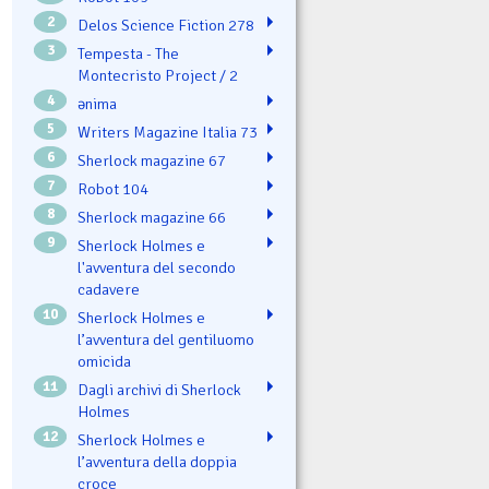
2
Delos Science Fiction 278
3
Tempesta - The
Montecristo Project / 2
4
ənima
5
Writers Magazine Italia 73
6
Sherlock magazine 67
7
Robot 104
8
Sherlock magazine 66
9
Sherlock Holmes e
l'avventura del secondo
cadavere
10
Sherlock Holmes e
l’avventura del gentiluomo
omicida
11
Dagli archivi di Sherlock
Holmes
12
Sherlock Holmes e
l’avventura della doppia
croce