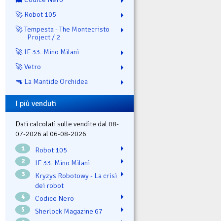
🚀 Robot 105
🚀 Tempesta - The Montecristo
Project / 2
🚀 IF 33. Mino Milani
🚀 Vetro
🔫 La Mantide Orchidea
I più venduti
Dati calcolati sulle vendite dal 08-
07-2026 al 06-08-2026
1
Robot 105
2
IF 33. Mino Milani
3
Kryzys Robotowy - La crisi
dei robot
4
Codice Nero
5
Sherlock Magazine 67