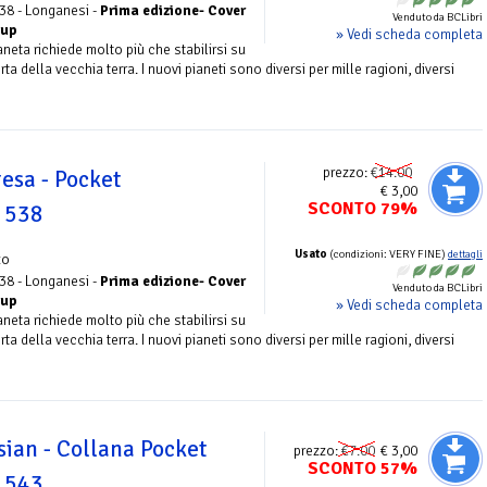
38 - Longanesi -
Prima edizione- Cover
Venduto da BCLibri
oup
» Vedi scheda completa
eta richiede molto più che stabilirsi su
a della vecchia terra. I nuovi pianeti sono diversi per mille ragioni, diversi
prezzo:
€14.00
esa - Pocket
€ 3,00
SCONTO 79%
. 538
Usato
(condizioni: VERY FINE)
dettagli
zo
38 - Longanesi -
Prima edizione- Cover
Venduto da BCLibri
oup
» Vedi scheda completa
eta richiede molto più che stabilirsi su
a della vecchia terra. I nuovi pianeti sono diversi per mille ragioni, diversi
ssian - Collana Pocket
prezzo:
€7.00
€ 3,00
SCONTO 57%
. 543