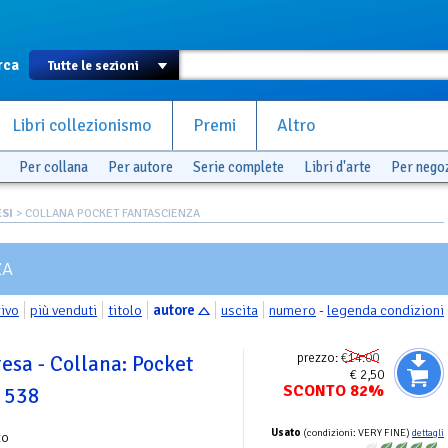
rca
Libri collezionismo
Premi
Altro
Per collana
Per autore
Serie complete
Libri d'arte
Per nego
SI
> COLLANA POCKET FANTASCIENZA
ZA
rivo
più venduti
titolo
autore
uscita
numero
-
legenda condizioni
prezzo:
€14.00
esa - Collana: Pocket
€ 2,50
SCONTO 82%
. 538
Usato
(condizioni: VERY FINE)
dettagli
zo