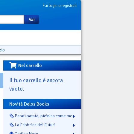
Fai login o registrati
Vai
zio
Nel carrello
Il tuo carrello è ancora
vuoto.
Novità Delos Books
🗞️ Patatì patatà, picinina come me
🗞️ La Fabbrica dei Futuri
👻 Codice Nero