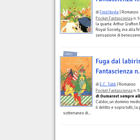
di
Fred Hoyle
| Romanzo
Pocket Fantascienza
n. 5
la quarta: Arthur Grafton
Royal Society, era alla f
sensazione di benessere m
LIBRI
Fuga dal labiri
Fantascienza n
di
E.C. Tubb
| Romanzo
Pocket Fantascienza
n. 5
di Dumarest sempre all
Caldor, un dominio medioe
il delitto e sopra tutti,
sotterraneo di...