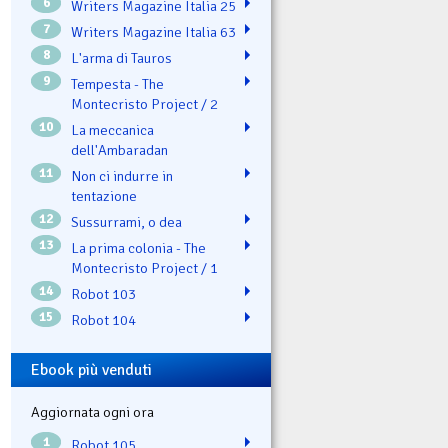
6
Writers Magazine Italia 25
7
Writers Magazine Italia 63
8
L'arma di Tauros
9
Tempesta - The
Montecristo Project / 2
10
La meccanica
dell'Ambaradan
11
Non ci indurre in
tentazione
12
Sussurrami, o dea
13
La prima colonia - The
Montecristo Project / 1
14
Robot 103
15
Robot 104
Ebook più venduti
Aggiornata ogni ora
1
Robot 105