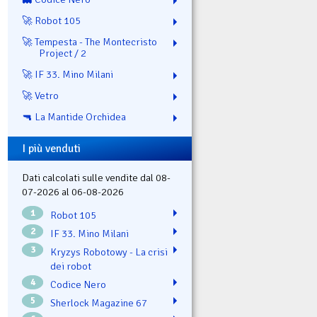
🚀 Robot 105
🚀 Tempesta - The Montecristo
Project / 2
🚀 IF 33. Mino Milani
🚀 Vetro
🔫 La Mantide Orchidea
I più venduti
Dati calcolati sulle vendite dal 08-
07-2026 al 06-08-2026
1
Robot 105
2
IF 33. Mino Milani
3
Kryzys Robotowy - La crisi
dei robot
4
Codice Nero
5
Sherlock Magazine 67