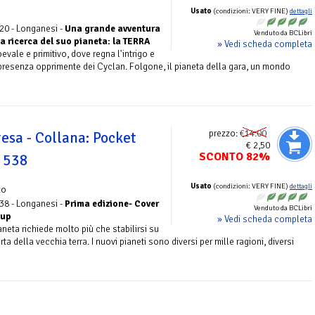
Usato
(condizioni: VERY FINE)
dettagli
20 - Longanesi -
Una grande avventura
Venduto da BCLibri
a ricerca del suo pianeta: la TERRA
» Vedi scheda completa
vale e primitivo, dove regna l'intrigo e
 la presenza opprimente dei Cyclan. Folgone, il pianeta della gara, un mondo
prezzo:
€14.00
esa - Collana: Pocket
€ 2,50
SCONTO 82%
. 538
Usato
(condizioni: VERY FINE)
dettagli
zo
38 - Longanesi -
Prima edizione- Cover
Venduto da BCLibri
oup
» Vedi scheda completa
eta richiede molto più che stabilirsi su
a della vecchia terra. I nuovi pianeti sono diversi per mille ragioni, diversi