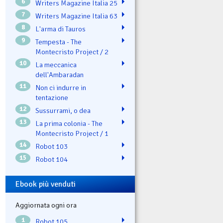
6
Writers Magazine Italia 25
7
Writers Magazine Italia 63
8
L'arma di Tauros
9
Tempesta - The
Montecristo Project / 2
10
La meccanica
dell'Ambaradan
11
Non ci indurre in
tentazione
12
Sussurrami, o dea
13
La prima colonia - The
Montecristo Project / 1
14
Robot 103
15
Robot 104
Ebook più venduti
Aggiornata ogni ora
1
Robot 105