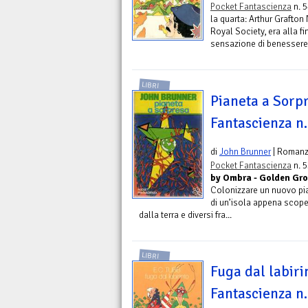
Pocket Fantascienza
n. 5
la quarta: Arthur Grafton
Royal Society, era alla f
sensazione di benessere m
LIBRI
Pianeta a Sorpr
Fantascienza n
di
John Brunner
| Roman
Pocket Fantascienza
n. 5
by Ombra - Golden Gr
Colonizzare un nuovo pian
di un’isola appena scopert
dalla terra e diversi fra...
LIBRI
Fuga dal labiri
Fantascienza n