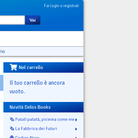
Fai login o registrati
Vai
zio
Nel carrello
Il tuo carrello è ancora
vuoto.
Novità Delos Books
🗞️ Patatì patatà, picinina come me
🗞️ La Fabbrica dei Futuri
👻 Codice Nero