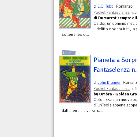
di
E.C. Tubb
| Romanzo
Pocket Fantascienza
n. 5
di Dumarest sempre all
Caldor, un dominio medioe
il delitto e sopra tutti,
sotterraneo di...
LIBRI
Pianeta a Sorpr
Fantascienza n
di
John Brunner
| Roman
Pocket Fantascienza
n. 5
by Ombra - Golden Gr
Colonizzare un nuovo pian
di un’isola appena scopert
dalla terra e diversi fra...