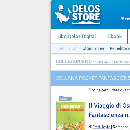
Rice
Libri Delos Digital
Ebook
Sfoglia per
Ultimi arrivi
Per editore
COLLEZIONISMO
>
COLLANE
>
LONGANE
COLLANA POCKET FANTASCIEN
Ordina per:
data di ar
LIBRI
Il Viaggio di O
Fantascienza n
di
Fred Hoyle
| Romanzo