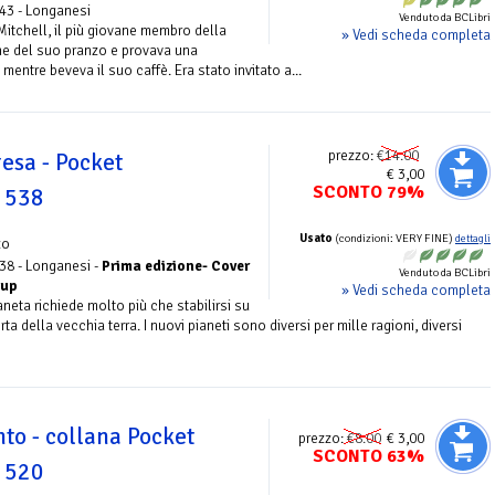
43 - Longanesi
Venduto da BCLibri
 Mitchell, il più giovane membro della
» Vedi scheda completa
ine del suo pranzo e provava una
entre beveva il suo caffè. Era stato invitato a...
prezzo:
€14.00
esa - Pocket
€ 3,00
SCONTO 79%
. 538
Usato
(condizioni: VERY FINE)
dettagli
zo
38 - Longanesi -
Prima edizione- Cover
Venduto da BCLibri
oup
» Vedi scheda completa
eta richiede molto più che stabilirsi su
a della vecchia terra. I nuovi pianeti sono diversi per mille ragioni, diversi
nto - collana Pocket
prezzo:
€8.00
€ 3,00
SCONTO 63%
. 520