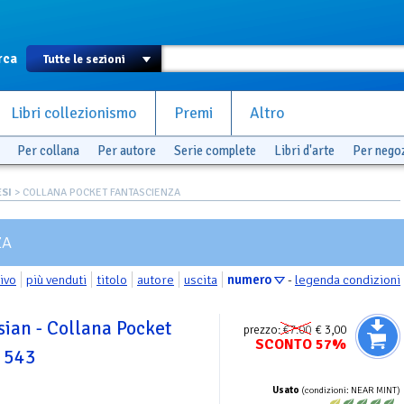
rca
Libri collezionismo
Premi
Altro
Per collana
Per autore
Serie complete
Libri d'arte
Per nego
SI
> COLLANA POCKET FANTASCIENZA
ZA
rivo
più venduti
titolo
autore
uscita
numero
-
legenda condizioni
ssian - Collana Pocket
prezzo:
€7.00
€ 3,00
SCONTO 57%
. 543
Usato
(condizioni: NEAR MINT)