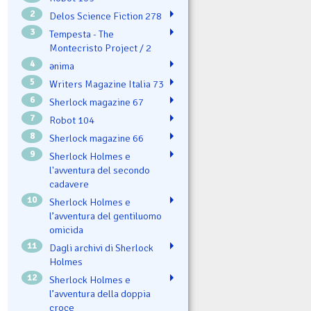
2
Delos Science Fiction 278
3
Tempesta - The
Montecristo Project / 2
4
ənima
5
Writers Magazine Italia 73
6
Sherlock magazine 67
7
Robot 104
8
Sherlock magazine 66
9
Sherlock Holmes e
l'avventura del secondo
cadavere
10
Sherlock Holmes e
l’avventura del gentiluomo
omicida
11
Dagli archivi di Sherlock
Holmes
12
Sherlock Holmes e
l’avventura della doppia
croce