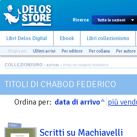
Ricerca
Libri Delos Digital
Ebook
Libri collezionismo
Sfoglia per
Ultimi arrivi
Per editore
Per collana
Per autore
COLLEZIONISMO
>
AUTORI
> TITOLI DI CHABOD FEDERICO
TITOLI DI CHABOD FEDERICO
Ordina per:
data di arrivo
più vend
LIBRI
Scritti su Machiavelli