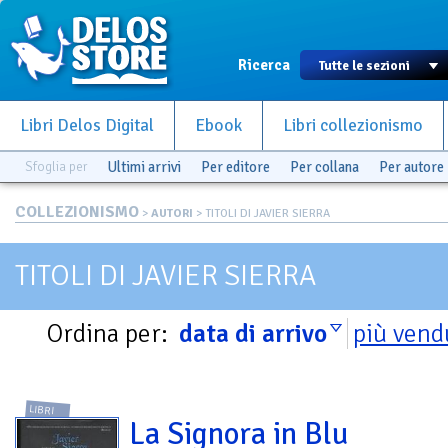
Ricerca
Libri Delos Digital
Ebook
Libri collezionismo
Sfoglia per
Ultimi arrivi
Per editore
Per collana
Per autore
COLLEZIONISMO
>
AUTORI
> TITOLI DI JAVIER SIERRA
TITOLI DI JAVIER SIERRA
Ordina per:
data di arrivo
più vend
LIBRI
La Signora in Blu