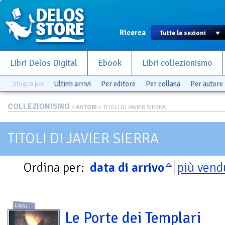
Ricerca
Libri Delos Digital
Ebook
Libri collezionismo
Sfoglia per
Ultimi arrivi
Per editore
Per collana
Per autore
COLLEZIONISMO
>
AUTORI
> TITOLI DI JAVIER SIERRA
TITOLI DI JAVIER SIERRA
Ordina per:
data di arrivo
più vend
LIBRI
Le Porte dei Templari