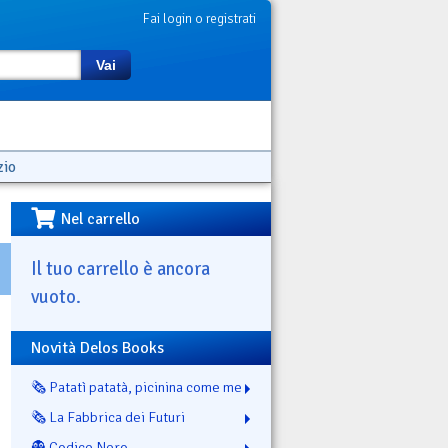
Fai login o registrati
Vai
zio
Nel carrello
Il tuo carrello è ancora
vuoto.
Novità Delos Books
🗞️ Patatì patatà, picinina come me
🗞️ La Fabbrica dei Futuri
👻 Codice Nero