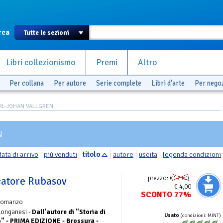
rca
Libri collezionismo
Premi
Altro
Per collana
Per autore
Serie complete
Libri d'arte
Per nego
ARL-JOHAN VALLGREN
N
data di arrivo
più venduti
titolo
autore
uscita
-
legenda condizioni
prezzo:
€17.60
ocatore Rubasov
€ 4,00
SCONTO 77%
Romanzo
 Longanesi -
Dall'autore di "Storia di
Usato
(condizioni: MINT)
" - PRIMA EDIZIONE - Brossura -