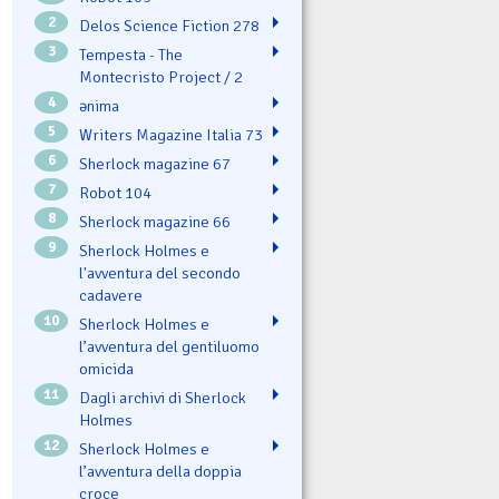
2
Delos Science Fiction 278
3
Tempesta - The
Montecristo Project / 2
4
ənima
5
Writers Magazine Italia 73
6
Sherlock magazine 67
7
Robot 104
8
Sherlock magazine 66
9
Sherlock Holmes e
l'avventura del secondo
cadavere
10
Sherlock Holmes e
l’avventura del gentiluomo
omicida
11
Dagli archivi di Sherlock
Holmes
12
Sherlock Holmes e
l’avventura della doppia
croce