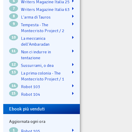
6
Writers Magazine Italia 25
7
Writers Magazine Italia 63
8
L'arma di Tauros
9
Tempesta - The
Montecristo Project / 2
10
La meccanica
dell'Ambaradan
11
Non ci indurre in
tentazione
12
Sussurrami, o dea
13
La prima colonia - The
Montecristo Project / 1
14
Robot 103
15
Robot 104
Ebook più venduti
Aggiornata ogni ora
1
Robot 105