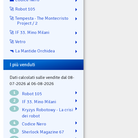
🚀 Robot 105
🚀 Tempesta - The Montecristo
Project / 2
🚀 IF 33. Mino Milani
🚀 Vetro
🔫 La Mantide Orchidea
I più venduti
Dati calcolati sulle vendite dal 08-
07-2026 al 06-08-2026
1
Robot 105
2
IF 33. Mino Milani
3
Kryzys Robotowy - La crisi
dei robot
4
Codice Nero
5
Sherlock Magazine 67