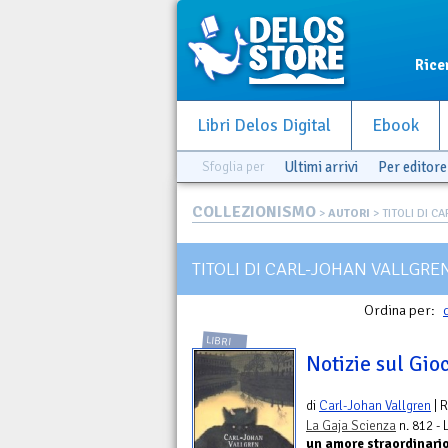
Rice
Libri Delos Digital
Ebook
Sfoglia per
Ultimi arrivi
Per editore
COLLEZIONISMO
>
AUTORI
> TITOLI DI C
TITOLI DI CARL-JOHAN VALLGRE
Ordina per:
LIBRI
Notizie sul Gi
di
Carl-Johan Vallgren
| 
La Gaja Scienza
n. 812 -
un amore straordinario