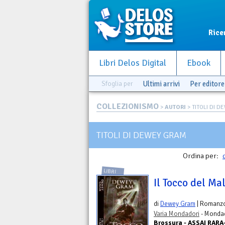
Rice
Libri Delos Digital
Ebook
Sfoglia per
Ultimi arrivi
Per editore
COLLEZIONISMO
>
AUTORI
> TITOLI DI 
TITOLI DI DEWEY GRAM
Ordina per:
LIBRI
Il Tocco del Ma
di
Dewey Gram
| Romanz
Varia Mondadori
- Mondad
Brossura - ASSAI RAR