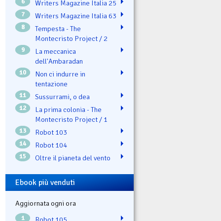
6
Writers Magazine Italia 25
7
Writers Magazine Italia 63
8
Tempesta - The
Montecristo Project / 2
9
La meccanica
dell'Ambaradan
10
Non ci indurre in
tentazione
11
Sussurrami, o dea
12
La prima colonia - The
Montecristo Project / 1
13
Robot 103
14
Robot 104
15
Oltre il pianeta del vento
Ebook più venduti
Aggiornata ogni ora
1
Robot 105