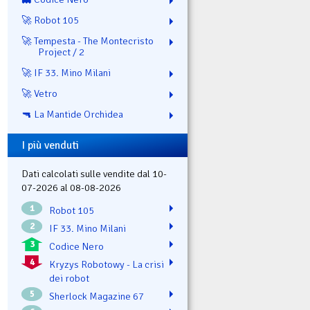
🚀 Robot 105
🚀 Tempesta - The Montecristo
Project / 2
🚀 IF 33. Mino Milani
🚀 Vetro
🔫 La Mantide Orchidea
I più venduti
Dati calcolati sulle vendite dal 10-
07-2026 al 08-08-2026
1
Robot 105
2
IF 33. Mino Milani
3
Codice Nero
4
Kryzys Robotowy - La crisi
dei robot
5
Sherlock Magazine 67