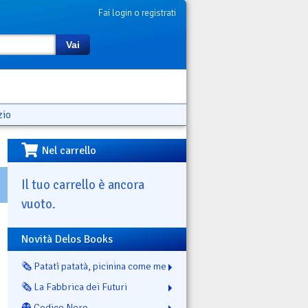
Fai login o registrati
Vai
zio
Nel carrello
Il tuo carrello è ancora
vuoto.
Novità Delos Books
🗞️ Patatì patatà, picinina come me
🗞️ La Fabbrica dei Futuri
👻 Codice Nero