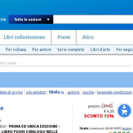
rca
Libri collezionismo
Premi
Altro
Per collana
Per autore
Serie complete
Libri d'arte
Per nego
DEWEY GRAM
data di arrivo
più venduti
titolo
autore
uscita
-
legenda condizioni
prezzo:
€15.00
le
€ 4,00
SCONTO 73%
o
ori -
PRIMA ED UNICA EDIZIONE -
Usato
(condizioni: NEAR MINT)
dettagli
A- LIBRO FUORI CATALOGO NELLE