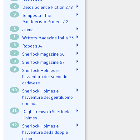
2
Delos Science Fiction 278
3
Tempesta - The
Montecristo Project / 2
4
ənima
5
Writers Magazine Italia 73
6
Robot 104
7
Sherlock magazine 66
8
Sherlock magazine 67
9
Sherlock Holmes e
l'avventura del secondo
cadavere
10
Sherlock Holmes e
l’avventura del gentiluomo
omicida
11
Dagli archivi di Sherlock
Holmes
12
Sherlock Holmes e
l’avventura della doppia
croce