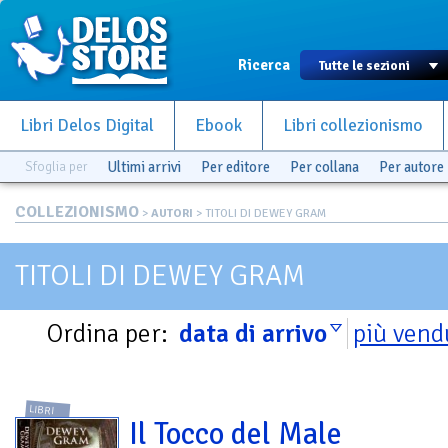
Ricerca
Libri Delos Digital
Ebook
Libri collezionismo
Sfoglia per
Ultimi arrivi
Per editore
Per collana
Per autore
COLLEZIONISMO
>
AUTORI
> TITOLI DI DEWEY GRAM
TITOLI DI DEWEY GRAM
Ordina per:
data di arrivo
più vend
LIBRI
Il Tocco del Male