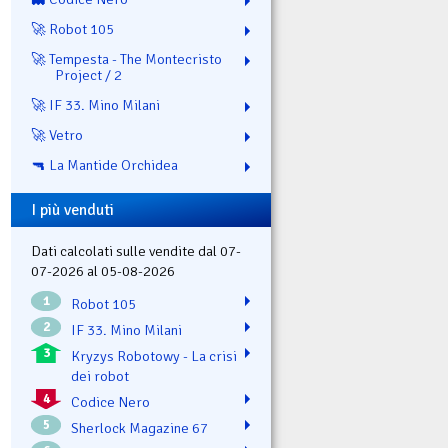
🚀 Robot 105
🚀 Tempesta - The Montecristo
Project / 2
🚀 IF 33. Mino Milani
🚀 Vetro
🔫 La Mantide Orchidea
I più venduti
Dati calcolati sulle vendite dal 07-
07-2026 al 05-08-2026
1
Robot 105
2
IF 33. Mino Milani
3
Kryzys Robotowy - La crisi
dei robot
4
Codice Nero
5
Sherlock Magazine 67