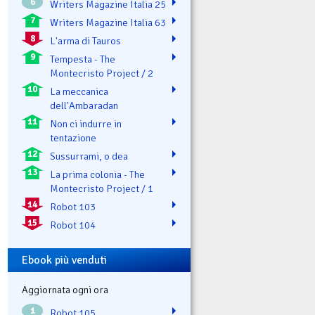
6
Writers Magazine Italia 25
7
Writers Magazine Italia 63
8
L'arma di Tauros
9
Tempesta - The
Montecristo Project / 2
10
La meccanica
dell'Ambaradan
11
Non ci indurre in
tentazione
12
Sussurrami, o dea
13
La prima colonia - The
Montecristo Project / 1
14
Robot 103
15
Robot 104
Ebook più venduti
Aggiornata ogni ora
1
Robot 105