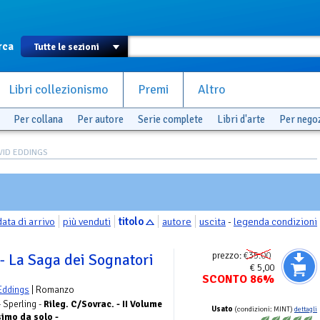
rca
Libri collezionismo
Premi
Altro
Per collana
Per autore
Serie complete
Libri d'arte
Per nego
AVID EDDINGS
data di arrivo
più venduti
titolo
autore
uscita
-
legenda condizioni
prezzo:
€35.00
- La Saga dei Sognatori
€ 5,00
SCONTO 86%
Eddings
| Romanzo
- Sperling -
Rileg. C/Sovrac. - II Volume
Usato
(condizioni: MINT)
dettagli
simo da solo -