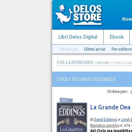
Rice
Libri Delos Digital
Ebook
Sfoglia per
Ultimi arrivi
Per editore
COLLEZIONISMO
>
AUTORI
> TITOLI DI D
TITOLI DI DAVID EDDINGS
Ordina per:
LIBRI
La Grande Dea 
di
David Eddings
e
Leigh 
Narrativa sperling
n. 474 
del Ciclo ma leggibilis