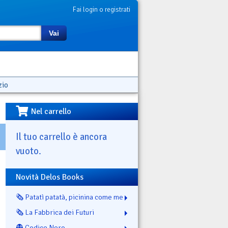
Fai login o registrati
Vai
zio
Nel carrello
Il tuo carrello è ancora
vuoto.
Novità Delos Books
🗞️ Patatì patatà, picinina come me
🗞️ La Fabbrica dei Futuri
👻 Codice Nero