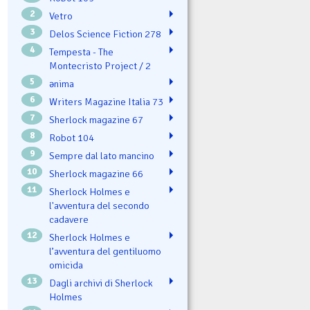
2
Vetro
3
Delos Science Fiction 278
4
Tempesta - The
Montecristo Project / 2
5
ənima
6
Writers Magazine Italia 73
7
Sherlock magazine 67
8
Robot 104
9
Sempre dal lato mancino
10
Sherlock magazine 66
11
Sherlock Holmes e
l'avventura del secondo
cadavere
12
Sherlock Holmes e
l’avventura del gentiluomo
omicida
13
Dagli archivi di Sherlock
Holmes