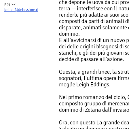
che depone le uova da cui pro
BCLibri
terra — interferisce con il nat
bclibri@delosstore.it
renderle più adatte ai suoi sco
composti da parti di animali d
disparate, animati solamente 
dominio.
E all’avvicinarsi di un nuovo 
dei delle origini bisognosi di
stanchi, e gli dei più giovani s
decide di passare all’azione.
Questa, a grandi linee, la str
sognatori, l’ultima opera firm
moglie Leigh Eddings.
Nel primo romanzo del ciclo, Gl
composito gruppo di mercenari 
dominio di Zelana dall’invasio
Ora, con questo La grande dea
Salvato un dominio i nostri er