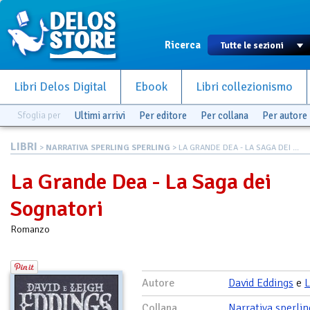
Ricerca
Libri Delos Digital
Ebook
Libri collezionismo
Sfoglia per
Ultimi arrivi
Per editore
Per collana
Per autore
LIBRI
>
NARRATIVA SPERLING SPERLING
> LA GRANDE DEA - LA SAGA DEI ...
La Grande Dea - La Saga dei
Sognatori
Romanzo
Autore
David Eddings
e
L
Collana
Narrativa sperlin