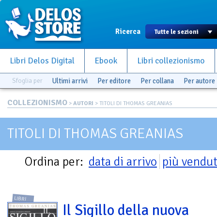
Ricerca
Libri Delos Digital
Ebook
Libri collezionismo
Sfoglia per
Ultimi arrivi
Per editore
Per collana
Per autore
COLLEZIONISMO
>
AUTORI
> TITOLI DI THOMAS GREANIAS
TITOLI DI THOMAS GREANIAS
Ordina per:
data di arrivo
più vendut
LIBRI
Il Sigillo della nuova