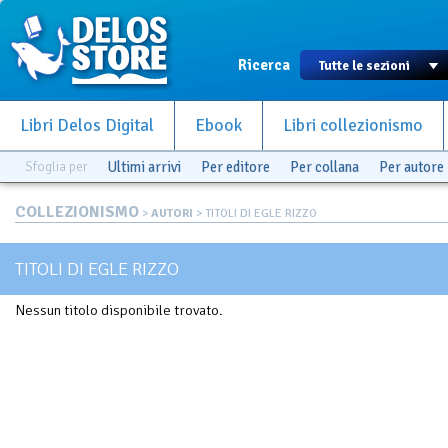
Ricerca
Libri Delos Digital
Ebook
Libri collezionismo
Sfoglia per
Ultimi arrivi
Per editore
Per collana
Per autore
COLLEZIONISMO
>
AUTORI
> TITOLI DI EGLE RIZZO
TITOLI DI EGLE RIZZO
Nessun titolo disponibile trovato.