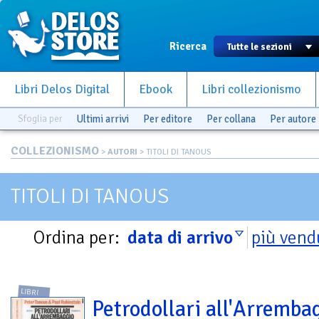
Ricerca
Libri Delos Digital
Ebook
Libri collezionismo
Sfoglia per
Ultimi arrivi
Per editore
Per collana
Per autore
COLLEZIONISMO
>
AUTORI
> TITOLI DI TANOUS
TITOLI DI TANOUS
Ordina per:
data di arrivo
più vend
LIBRI
Petrodollari all'Arremba