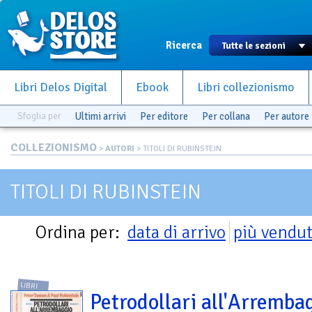
Ricerca
Libri Delos Digital
Ebook
Libri collezionismo
Sfoglia per
Ultimi arrivi
Per editore
Per collana
Per autore
COLLEZIONISMO
>
AUTORI
> TITOLI DI RUBINSTEIN
TITOLI DI RUBINSTEIN
Ordina per:
data di arrivo
più vendut
LIBRI
Petrodollari all'Arremba