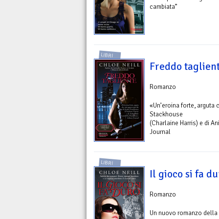
cambiata”
LIBRI
Freddo taglien
Romanzo
«Un’eroina forte, arguta 
Stackhouse
(Charlaine Harris) e di An
Journal
LIBRI
Il gioco si fa d
Romanzo
Un nuovo romanzo della s