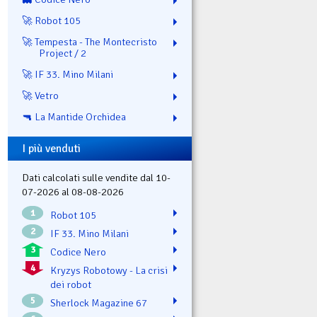
🚀 Robot 105
🚀 Tempesta - The Montecristo
Project / 2
🚀 IF 33. Mino Milani
🚀 Vetro
🔫 La Mantide Orchidea
I più venduti
Dati calcolati sulle vendite dal 10-
07-2026 al 08-08-2026
1
Robot 105
2
IF 33. Mino Milani
3
Codice Nero
4
Kryzys Robotowy - La crisi
dei robot
5
Sherlock Magazine 67