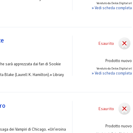
Venduto da Delos Digital srl
» Vedi scheda completa
te
Esaurito
Prodotto nuovo
che sarà apprezzata dai fan di Sookie
Venduto da Delos Digital srl
» Vedi scheda completa
ita Blake (Laurell K. Hamilton).» Library
uro
Esaurito
Prodotto nuovo
aga dei Vampiri di Chicago. «Un’eroina