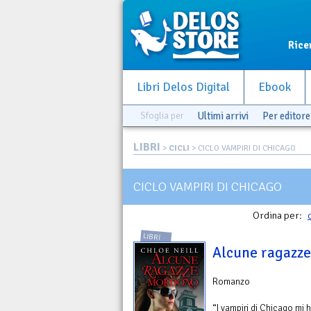
Rice
Libri Delos Digital
Ebook
Sfoglia per
Ultimi arrivi
Per editore
LIBRI
>
CICLI
> CICLO VAMPIRI DI CHICAGO
CICLO VAMPIRI DI CHICAGO
Ordina per:
LIBRI
Alcune ragazz
Romanzo
“I vampiri di Chicago mi