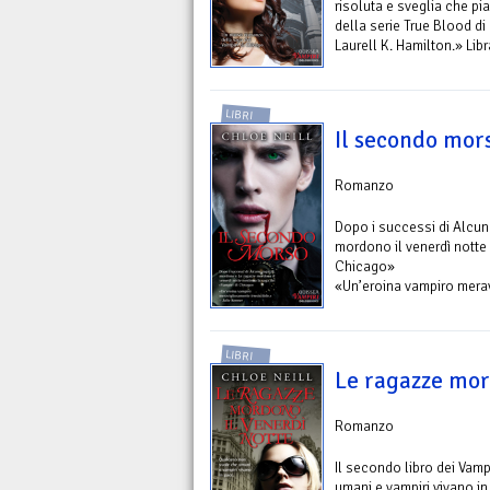
risoluta e sveglia che pi
della serie True Blood di 
Laurell K. Hamilton.» Lib
LIBRI
Il secondo mor
Romanzo
Dopo i successi di Alcu
mordono il venerdì notte 
Chicago»
«Un’eroina vampiro meravi
LIBRI
Le ragazze mor
Romanzo
Il secondo libro dei Vam
umani e vampiri vivano in