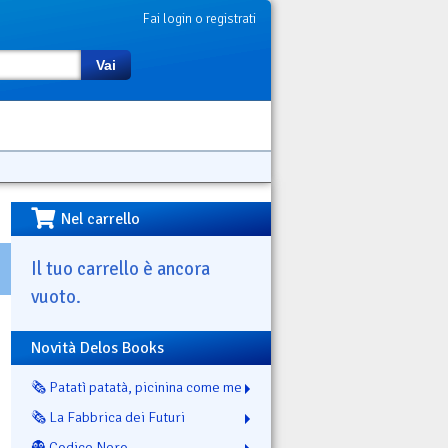
Fai login o registrati
Vai
Nel carrello
Il tuo carrello è ancora
vuoto.
Novità Delos Books
🗞️ Patatì patatà, picinina come me
🗞️ La Fabbrica dei Futuri
👻 Codice Nero