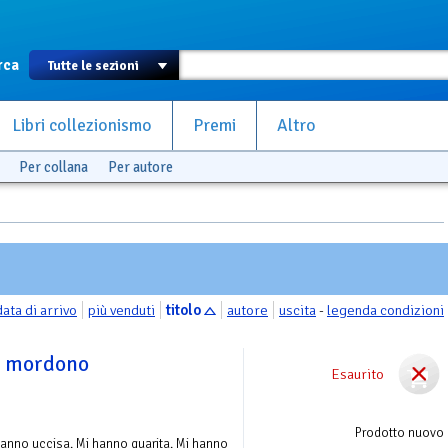
rca
Libri collezionismo
Premi
Altro
Per collana
Per autore
data di arrivo
più venduti
titolo
autore
uscita
-
legenda condizioni
e mordono
Esaurito
Prodotto nuovo
 hanno uccisa. Mi hanno guarita. Mi hanno