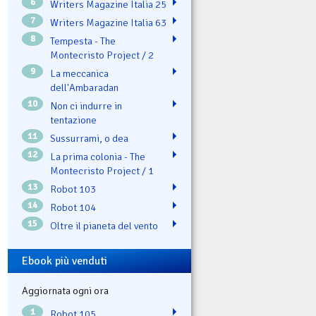
6
Writers Magazine Italia 25
7
Writers Magazine Italia 63
8
Tempesta - The
Montecristo Project / 2
9
La meccanica
dell'Ambaradan
10
Non ci indurre in
tentazione
11
Sussurrami, o dea
12
La prima colonia - The
Montecristo Project / 1
13
Robot 103
14
Robot 104
15
Oltre il pianeta del vento
Ebook più venduti
Aggiornata ogni ora
1
Robot 105