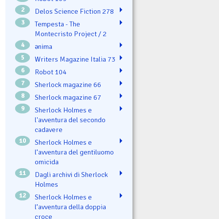
2
Delos Science Fiction 278
3
Tempesta - The
Montecristo Project / 2
4
ənima
5
Writers Magazine Italia 73
6
Robot 104
7
Sherlock magazine 66
8
Sherlock magazine 67
9
Sherlock Holmes e
l'avventura del secondo
cadavere
10
Sherlock Holmes e
l’avventura del gentiluomo
omicida
11
Dagli archivi di Sherlock
Holmes
12
Sherlock Holmes e
l’avventura della doppia
croce