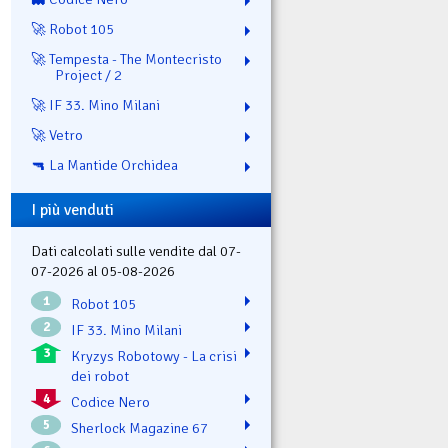
🚀 Robot 105
🚀 Tempesta - The Montecristo
Project / 2
🚀 IF 33. Mino Milani
🚀 Vetro
🔫 La Mantide Orchidea
I più venduti
Dati calcolati sulle vendite dal 07-
07-2026 al 05-08-2026
1
Robot 105
2
IF 33. Mino Milani
3
Kryzys Robotowy - La crisi
dei robot
4
Codice Nero
5
Sherlock Magazine 67