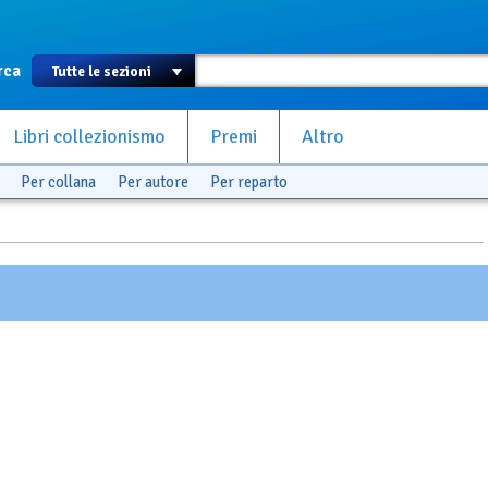
rca
Libri collezionismo
Premi
Altro
Per collana
Per autore
Per reparto