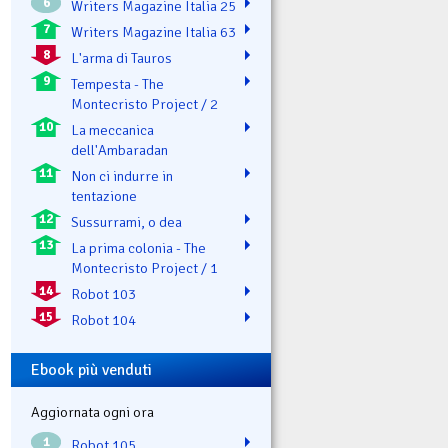
6
Writers Magazine Italia 25
7
Writers Magazine Italia 63
8
L'arma di Tauros
9
Tempesta - The
Montecristo Project / 2
10
La meccanica
dell'Ambaradan
11
Non ci indurre in
tentazione
12
Sussurrami, o dea
13
La prima colonia - The
Montecristo Project / 1
14
Robot 103
15
Robot 104
Ebook più venduti
Aggiornata ogni ora
1
Robot 105