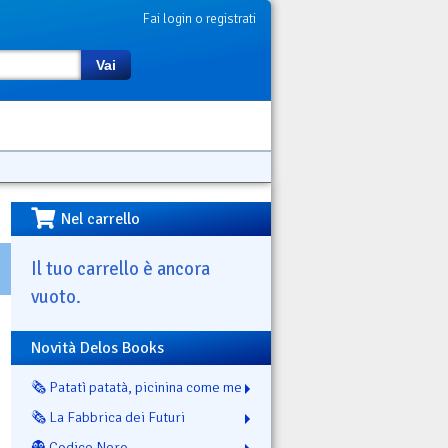
Fai login o registrati
Vai
Nel carrello
Il tuo carrello è ancora
vuoto.
Novità Delos Books
🗞️ Patatì patatà, picinina come me
🗞️ La Fabbrica dei Futuri
👻 Codice Nero