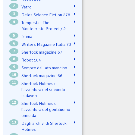
2
Vetro
3
Delos Science Fiction 278
4
Tempesta - The
Montecristo Project / 2
5
ənima
6
Writers Magazine Italia 73
7
Sherlock magazine 67
8
Robot 104
9
Sempre dal lato mancino
10
Sherlock magazine 66
11
Sherlock Holmes e
l'avventura del secondo
cadavere
12
Sherlock Holmes e
l’avventura del gentiluomo
omicida
13
Dagli archivi di Sherlock
Holmes