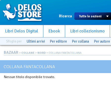
Ricerca
Libri Delos Digital
Ebook
Libri collezionismo
Sfoglia per
Ultimi arrivi
Per editore
Per collana
Per autore
BAZAAR
>
COLLANE
>
NORD
> COLLANA FANTACOLLANA
COLLANA FANTACOLLANA
Nessun titolo disponibile trovato.