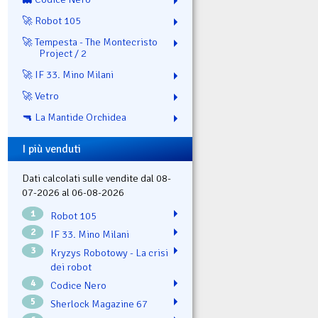
🚀 Robot 105
🚀 Tempesta - The Montecristo
Project / 2
🚀 IF 33. Mino Milani
🚀 Vetro
🔫 La Mantide Orchidea
I più venduti
Dati calcolati sulle vendite dal 08-
07-2026 al 06-08-2026
1
Robot 105
2
IF 33. Mino Milani
3
Kryzys Robotowy - La crisi
dei robot
4
Codice Nero
5
Sherlock Magazine 67