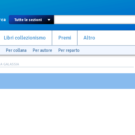
rca
Libri collezionismo
Premi
Altro
Per collana
Per autore
Per reparto
A GALASSIA