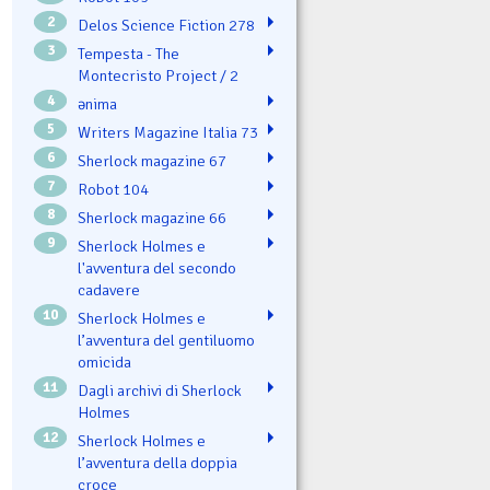
2
Delos Science Fiction 278
3
Tempesta - The
Montecristo Project / 2
4
ənima
5
Writers Magazine Italia 73
6
Sherlock magazine 67
7
Robot 104
8
Sherlock magazine 66
9
Sherlock Holmes e
l'avventura del secondo
cadavere
10
Sherlock Holmes e
l’avventura del gentiluomo
omicida
11
Dagli archivi di Sherlock
Holmes
12
Sherlock Holmes e
l’avventura della doppia
croce