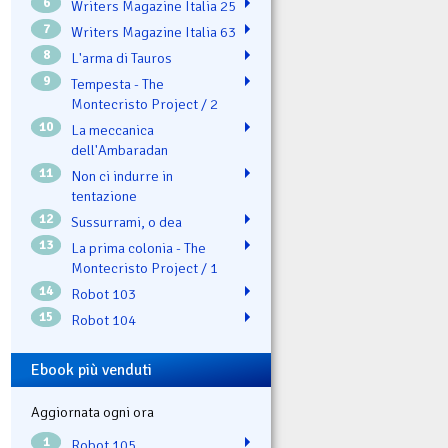
6
Writers Magazine Italia 25
7
Writers Magazine Italia 63
8
L'arma di Tauros
9
Tempesta - The
Montecristo Project / 2
10
La meccanica
dell'Ambaradan
11
Non ci indurre in
tentazione
12
Sussurrami, o dea
13
La prima colonia - The
Montecristo Project / 1
14
Robot 103
15
Robot 104
Ebook più venduti
Aggiornata ogni ora
1
Robot 105