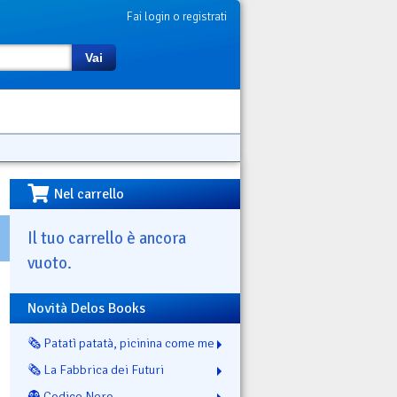
Fai login o registrati
Vai
Nel carrello
Il tuo carrello è ancora
vuoto.
Novità Delos Books
🗞️ Patatì patatà, picinina come me
🗞️ La Fabbrica dei Futuri
👻 Codice Nero