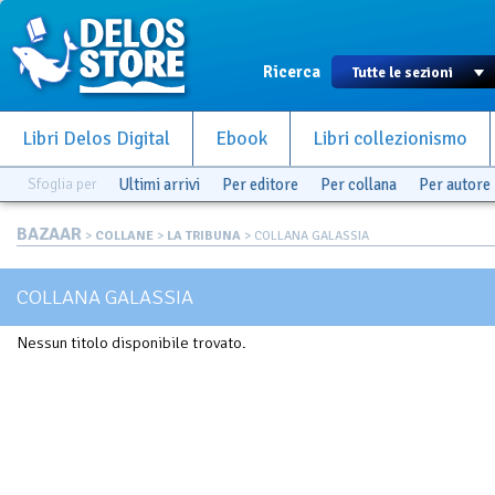
Ricerca
Libri Delos Digital
Ebook
Libri collezionismo
Sfoglia per
Ultimi arrivi
Per editore
Per collana
Per autore
BAZAAR
>
COLLANE
>
LA TRIBUNA
> COLLANA GALASSIA
COLLANA GALASSIA
Nessun titolo disponibile trovato.