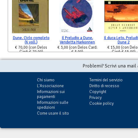
Dune. Ciclo completo
Il Preludio a Dune.
Il duca Leto. Prelud
(6 voll.)
Vendetta Harkonnen
Dune 2
€ 70,00
(con Delos
€ 3,00
(con Delos Card:
€ 15,00
(con Delo
Card: € 70,00)
€ 3,00)
Card: € 15,00)
Problemi? Scrivi una mail
Chi siamo
Termini del servizio
L'Associazione
Diritto di recesso
Informazioni sui
Copyright
pagamenti
Privacy
Informazioni sulle
Cookie policy
spedizioni
Come usare il sito