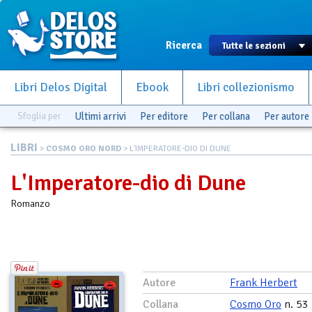
Ricerca
Libri Delos Digital
Ebook
Libri collezionismo
Sfoglia per
Ultimi arrivi
Per editore
Per collana
Per autore
LIBRI
>
COSMO ORO NORD
> L'IMPERATORE-DIO DI DUNE
L'Imperatore-dio di Dune
Romanzo
Autore
Frank Herbert
Collana
Cosmo Oro
n. 53