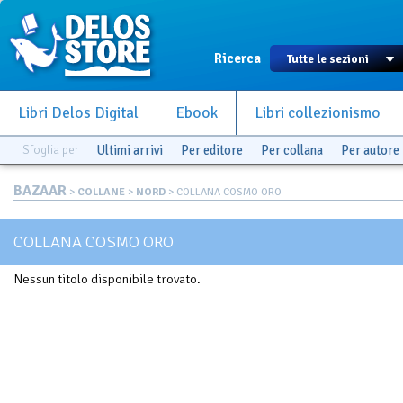
Ricerca
Libri Delos Digital
Ebook
Libri collezionismo
Sfoglia per
Ultimi arrivi
Per editore
Per collana
Per autore
BAZAAR
>
COLLANE
>
NORD
> COLLANA COSMO ORO
COLLANA COSMO ORO
Nessun titolo disponibile trovato.