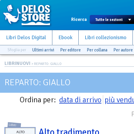
Ricerca
Libri Delos Digital
Ebook
Libri collezionismo
Sfoglia per
Ultimi arrivi
Per editore
Per collana
Per autore
LIBRINUOVI
> REPARTO: GIALLO
REPARTO: GIALLO
Ordina per:
data di arrivo
più vend
LIBRI
Alto tradimento