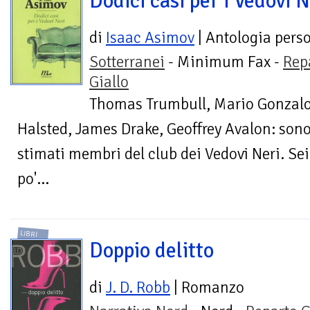
Dodici casi per i Vedovi N
di
Isaac Asimov
| Antologia pers
Sotterranei
- Minimum Fax -
Rep
Giallo
Thomas Trumbull, Mario Gonzal
Halsted, James Drake, Geoffrey Avalon: sono
stimati membri del club dei Vedovi Neri. Sei
po'...
LIBRI
Doppio delitto
di
J. D. Robb
| Romanzo