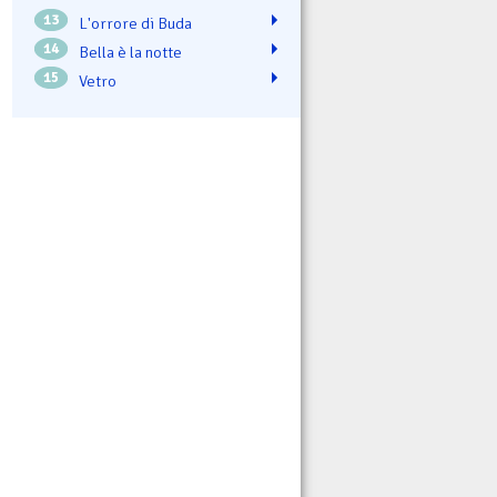
13
L'orrore di Buda
14
Bella è la notte
15
Vetro