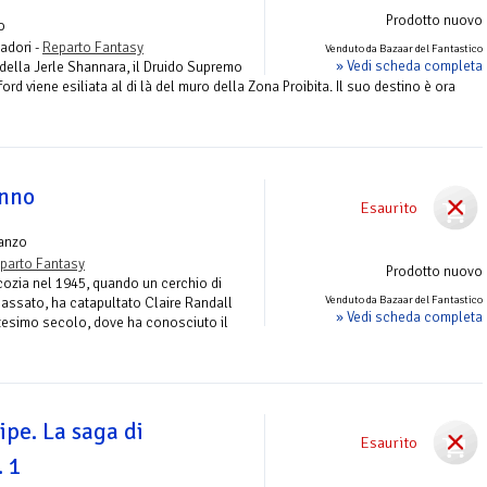
Prodotto nuovo
o
adori -
Reparto Fantasy
Venduto da Bazaar del Fantastico
» Vedi scheda completa
 della Jerle Shannara, il Druido Supremo
rd viene esiliata al di là del muro della Zona Proibita. Il suo destino è ora
unno
Esaurito
anzo
parto Fantasy
Prodotto nuovo
Scozia nel 1945, quando un cerchio di
Venduto da Bazaar del Fantastico
passato, ha catapultato Claire Randall
» Vedi scheda completa
ottesimo secolo, dove ha conosciuto il
cipe. La saga di
Esaurito
. 1