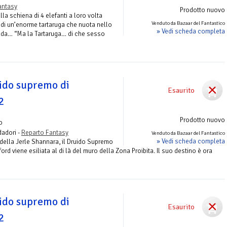
antasy
Prodotto nuovo
a schiena di 4 elefanti a loro volta
Venduto da Bazaar del Fantastico
 di un’enorme tartaruga che nuota nello
» Vedi scheda completa
da… “Ma la Tartaruga… di che sesso
uido supremo di
Esaurito
2
Prodotto nuovo
o
adori -
Reparto Fantasy
Venduto da Bazaar del Fantastico
» Vedi scheda completa
 della Jerle Shannara, il Druido Supremo
rd viene esiliata al di là del muro della Zona Proibita. Il suo destino è ora
uido supremo di
Esaurito
2