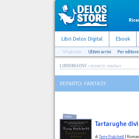
Rice
Libri Delos Digital
Ebook
Sfoglia per
Ultimi arrivi
Per editore
LIBRINUOVI
> REPARTO: FANTASY
REPARTO: FANTASY
LIBRI
Tartarughe div
di
Terry Pratchett
| Roma