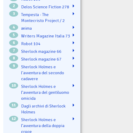
2
Delos Science Fiction 278
3
Tempesta - The
Montecristo Project / 2
4
ənima
5
Writers Magazine Italia 73
6
Robot 104
7
Sherlock magazine 66
8
Sherlock magazine 67
9
Sherlock Holmes e
l'avventura del secondo
cadavere
10
Sherlock Holmes e
l’avventura del gentiluomo
omicida
11
Dagli archivi di Sherlock
Holmes
12
Sherlock Holmes e
l’avventura della doppia
croce