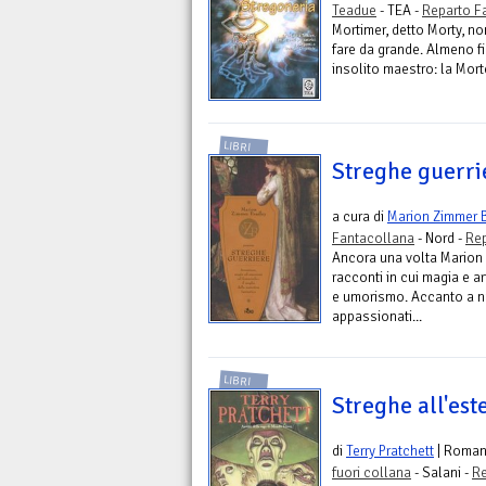
Teadue
- TEA -
Reparto F
Mortimer, detto Morty, no
fare da grande. Almeno f
insolito maestro: la Morte
LIBRI
Streghe guerri
a cura di
Marion Zimmer 
Fantacollana
- Nord -
Rep
Ancora una volta Marion 
racconti in cui magia e a
e umorismo. Accanto a nu
appassionati...
LIBRI
Streghe all'est
di
Terry Pratchett
| Roma
fuori collana
- Salani -
Re