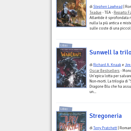
di
Stephen Lawhead
| Ro
Teadue
- TEA -
Reparto F
Atlantide è sprofondata 
nulla la più antica e mist
sulle coste di una piccola
LIBRI
Sunwell la tril
di
Richard A. Knaak
e
Jim
Oscar Bestsellers
- Mond
Un'epica lotta per salvar
Non-morti. La trilogia di 
Dragone Blu che ha assu
un...
LIBRI
Stregoneria
di
Terry Pratchett
| Roma