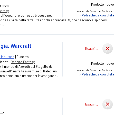
Prodotto nuovo
manzo
antasy
Venduto da Bazaar del Fantastico
» Vedi scheda completa
nell'oceano, e con essa è scesa nel
eriosa civiltà della terra. Tra i pochi sopravvissuti, che riescono a spingersi
...
ogia. Warcraft
Esaurito
 Jae-Hwan
| Fumetto
adori -
Reparto Fantasy
Prodotto nuovo
e il mondo di Azeroth dal Flagello dei
Venduto da Bazaar del Fantastico
"Sunwell" narra le avventure di Kalec, un
» Vedi scheda completa
nto sembianze umane per investigare su
Esaurito
nzo