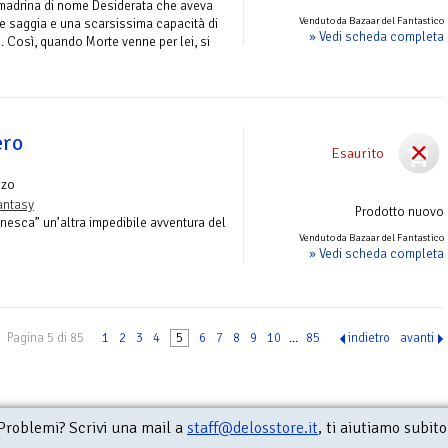
 madrina di nome Desiderata che aveva
Venduto da Bazaar del Fantastico
e saggia e una scarsissima capacità di
» Vedi scheda completa
e. Così, quando Morte venne per lei, si
ero
Esaurito
nzo
antasy
Prodotto nuovo
esca” un’altra impedibile avventura del
Venduto da Bazaar del Fantastico
» Vedi scheda completa
Pagina 5 di 85
1
2
3
4
5
6
7
8
9
10
...
85
indietro
avanti
Problemi? Scrivi una mail a
staff@delosstore.it
, ti aiutiamo subito