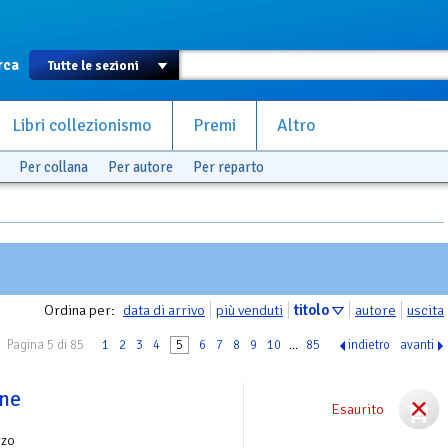
rca
Libri collezionismo
Premi
Altro
Per collana
Per autore
Per reparto
Ordina per:
data di arrivo
più venduti
titolo
autore
uscita
Pagina 5 di 85
1
2
3
4
5
6
7
8
9
10
...
85
indietro
avanti
ine
Esaurito
nzo