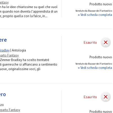
antasy
Prodotto nuovo
n ha le idee chiarissime su quel che vuol
Venduto da Bazaar del Fantastico
in quando non diventa l'apprendista di un
» Vedi scheda completa
, proprio quella con la falce, in...
ere
Esaurito
Bradley
| Antologia
arto Fantasy
Prodotto nuovo
Zimmer Bradley ha scelto trentatré
Venduto da Bazaar del Fantastico
rti guerresche si affiancano a sentimento
» Vedi scheda completa
ove, originalissime voci, gli
ero
Esaurito
nzo
parto Fantasy
Prodotto nuovo