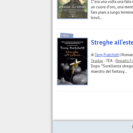
C'era una volta una fata
un cuore d'oro, una ment
fare piani a lungo termin
trovò...
LIBRI
Streghe all'est
di
Terry Pratchett
| Roma
Teadue
- TEA -
Reparto F
Dopo “Sorellanza stregon
maestro del fantasy...