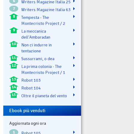
6
Writers Magazine Italia 25
7
Writers Magazine Italia 63
8
Tempesta - The
Montecristo Project / 2
9
La meccanica
dell'Ambaradan
10
Non ci indurre in
tentazione
11
Sussurrami, o dea
12
La prima colonia - The
Montecristo Project / 1
13
Robot 103
14
Robot 104
15
Oltre il pianeta del vento
Ebook più venduti
Aggiornata ogni ora
1
Robot 105