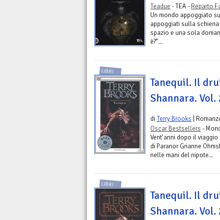
Teadue
- TEA -
Reparto F
Un mondo appoggiato sull
appoggiati sulla schiena
spazio e una sola doman
è?”...
LIBRI
Tanequil. Il dr
Shannara. Vol. 
di
Terry Brooks
| Romanz
Oscar Bestsellers
- Mond
Vent'anni dopo il viaggio
di Paranor Grianne Ohmsfo
nelle mani del nipote...
LIBRI
Tanequil. Il dr
Shannara. Vol. 