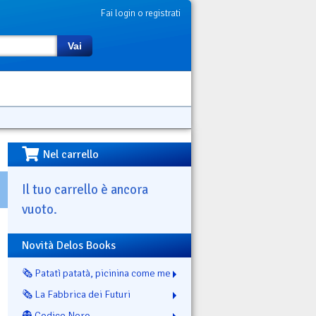
Fai login o registrati
Vai
Nel carrello
Il tuo carrello è ancora
vuoto.
Novità Delos Books
🗞️ Patatì patatà, picinina come me
🗞️ La Fabbrica dei Futuri
👻 Codice Nero