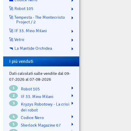
🚀 Robot 105
🚀 Tempesta - The Montecristo
Project / 2
🚀 IF 33. Mino Milani
🚀 Vetro
🔫 La Mantide Orchidea
I più venduti
Dati calcolati sulle vendite dal 09-
07-2026 al 07-08-2026
1
Robot 105
2
IF 33. Mino Milani
3
Kryzys Robotowy - La crisi
dei robot
4
Codice Nero
5
Sherlock Magazine 67