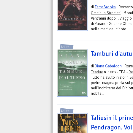
di
Terry Brooks
| Romanz
Omnibus Stranieri
- Mond
Vent'anni dopo il viaggio
di Paranor Grianne Ohmsfo
nelle mani del nipote...
LIBRI
Tamburi d'aut
di
Diana Gabaldon
| Rom
Teadue
n. 1663 - TEA -
Re
Tutto ha avuto inizio in 
pietre, magica porta sul 
nell'Inghilterra del Dici
nobile...
LIBRI
Taliesin il prin
Pendragon. Vol